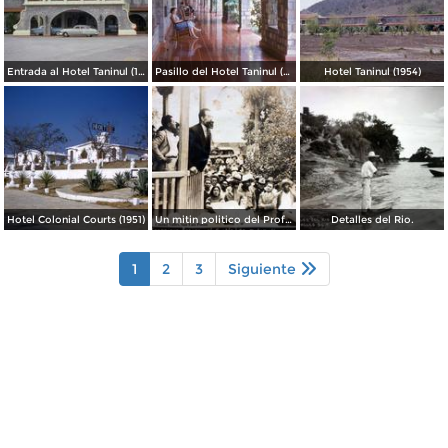
Entrada al Hotel Taninul (1954)
Pasillo del Hotel Taninul (1954)
Hotel Taninul (1954)
Hotel Colonial Courts (1951)
Un mitin politico del Profesor Manrrique Arenga Ciudad Valles, San Luis Potosí.
Detalles del Rio.
1
2
3
Siguiente