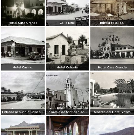
Hotel Casa Grande
Calle Real.
Iglesia catolica.
Hotel Casino.
Hotel Colonial
Hotel Casa Grande
Entrada al pueblo Calle 5 de Mayo.
La Igesia de Santiago Apostol.
Alberca del Hotel Valles