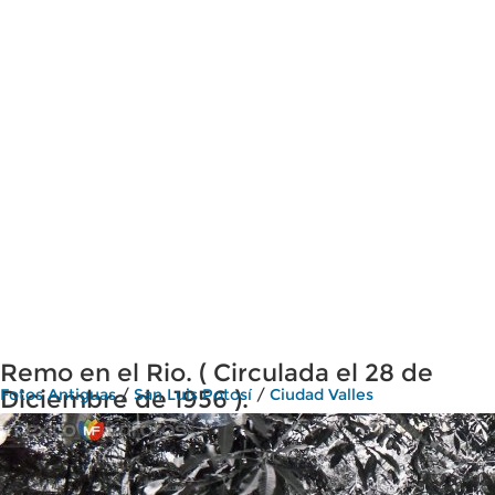
Remo en el Rio. ( Circulada el 28 de
Diciembre de 1956 ).
Fotos Antiguas
/
San Luis Potosí
/
Ciudad Valles