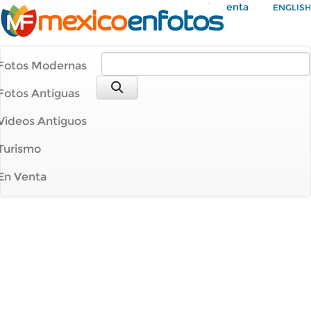
Mi Cuenta
ENGLISH
Fotos Modernas
Fotos Antiguas
Videos Antiguos
Turismo
En Venta