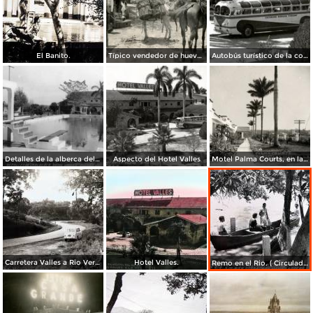
El Banito.
Típico vendedor de huevos
Autobús turístico de la compañía Morgan Turismo, frente al Hotel Valles
Detalles de la alberca del Hotel Valles
Aspecto del Hotel Valles
Motel Palma Courts, en la Carretera México - Laredo
Carretera Valles a Rio Verde.
Hotel Valles.
Remo en el Rio. ( Circulada el 28 de Diciembre de 1956 ).