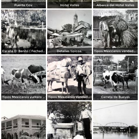
Puente Coy.
Hotel Valles
Alberca del Hotel Valles
Escena El Banito ( Fechada el 12 de Diciembre de 1947 ).
Detalles tipicos.
Tipos Mexicanos vendedor de palmas para techar.
Tipos Mexicanos yuntero barbechando.
Tipos Mexicanos Vendedor de canastas.
Carreta de Bueyes