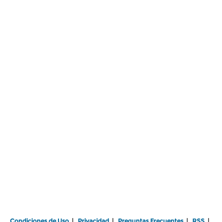
Condiciones de Uso
|
Privacidad
|
Preguntas Frecuentes
|
RSS
|