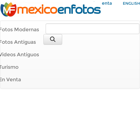
Mi Cuenta
ENGLISH
Fotos Modernas
Fotos Antiguas
Videos Antiguos
Turismo
En Venta