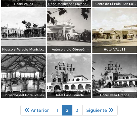
Hotel Valles
Tipos Mexicanos Lavandera Y Aguador
Puente de El Pujal San Luis Potosi
Kiosco y Palacio Municipal de Ciudad Valles
Autoservicio Obregón
Hotel VALLES
Comedor del Hotel Valles
Hotel Casa Grande
Hotel Casa Grande
Anterior
1
2
3
Siguiente