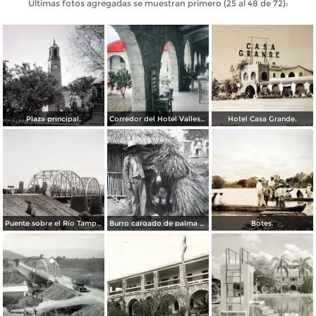
Últimas fotos agregadas se muestran primero (25 al 48 de 72):
Plaza principal.
Corredor del Hotel Valles ( Circulada el 21 de Septiembre de 1940 ).
Hotel Casa Grande.
Puente sobre el Río Tampaón
Burro cargado de palma para techar
Botes.