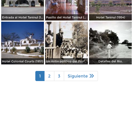
Entrada al Hotel Taninul (1954)
Pasillo del Hotel Taninul (1954)
Hotel Taninul (1954)
Hotel Colonial Courts (1951)
Un mitin politico del Profesor Manrrique Arenga Ciudad Valles, San Luis Potosí.
Detalles del Rio.
1
2
3
Siguiente