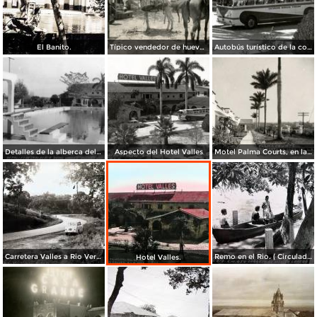
El Banito.
Típico vendedor de huevos
Autobús turístico de la compañía Morgan Turismo, frente al Hotel Valles
Detalles de la alberca del Hotel Valles
Aspecto del Hotel Valles
Motel Palma Courts, en la Carretera México - Laredo
Carretera Valles a Rio Verde.
Remo en el Rio. ( Circulada el 28 de Diciembre de 1956 ).
Hotel Valles.