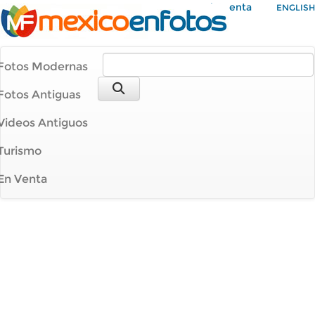
Mi Cuenta
ENGLISH
Fotos Modernas
Fotos Antiguas
Videos Antiguos
Turismo
En Venta