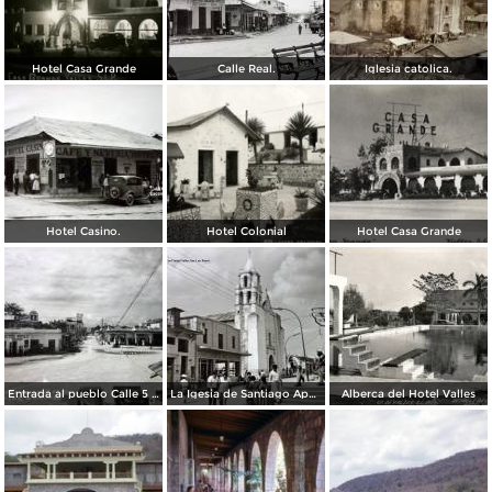
Hotel Casa Grande
Calle Real.
Iglesia catolica.
Hotel Casino.
Hotel Colonial
Hotel Casa Grande
Entrada al pueblo Calle 5 de Mayo.
La Igesia de Santiago Apostol.
Alberca del Hotel Valles