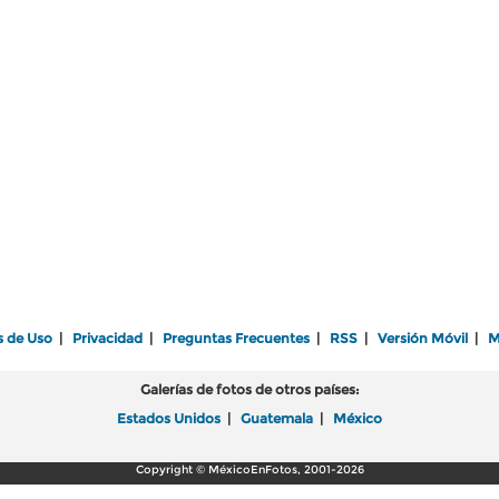
s de Uso
|
Privacidad
|
Preguntas Frecuentes
|
RSS
|
Versión Móvil
|
M
Galerías de fotos de otros países:
Estados Unidos
|
Guatemala
|
México
Copyright © MéxicoEnFotos, 2001-2026