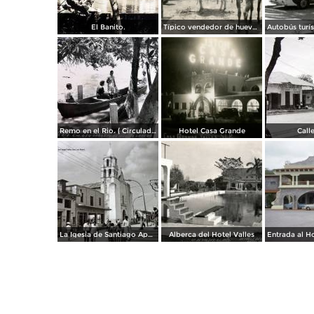
El Banito.
Típico vendedor de huevos
Remo en el Rio. ( Circulada el 28 de Diciembre de 1956 ).
Hotel Casa Grande
Calle
La Igesia de Santiago Apostol.
Alberca del Hotel Valles