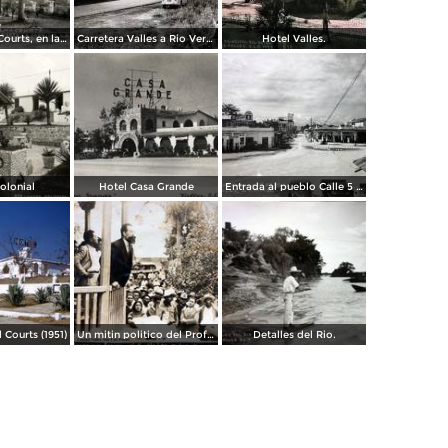
Motel Palma Courts, en la Carretera México - Laredo
Carretera Valles a Rio Verde.
Hotel Valles.
olonial
Hotel Casa Grande
Entrada al pueblo Calle 5 de Mayo.
 Courts (1951)
Un mitin politico del Profesor Manrrique Arenga Ciudad Valles, San Luis Potosí.
Detalles del Rio.