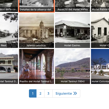
Autobús turístico de la compañía Morgan Turismo, frente al Hotel Valles
Aspecto del Hotel Valles
Detalles de la alberca del Hotel Valles
 Real.
Iglesia catolica.
Hotel Casino.
Hotel C
Entrada al Hotel Taninul (1954)
Pasillo del Hotel Taninul (1954)
Hotel Taninul (1954)
Hotel Colonial
1
2
3
Siguiente