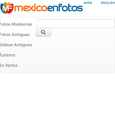
Mi Cuenta
ENGLISH
Fotos Modernas
Fotos Antiguas
Videos Antiguos
Turismo
En Venta