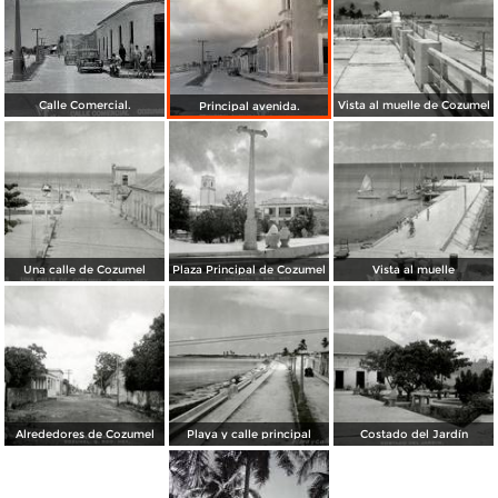
Calle Comercial.
Vista al muelle de Cozumel
Principal avenida.
Una calle de Cozumel
Plaza Principal de Cozumel
Vista al muelle
Alrededores de Cozumel
Playa y calle principal
Costado del Jardín