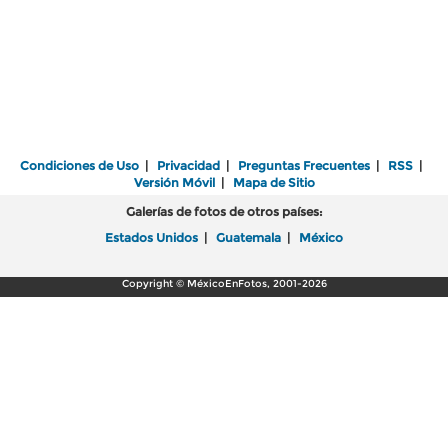
Condiciones de Uso
|
Privacidad
|
Preguntas Frecuentes
|
RSS
|
Versión Móvil
|
Mapa de Sitio
Galerías de fotos de otros países:
Estados Unidos
|
Guatemala
|
México
Copyright © MéxicoEnFotos, 2001-2026