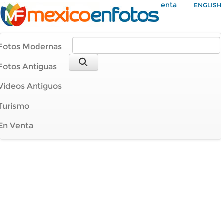
Mi Cuenta
ENGLISH
Fotos Modernas
Fotos Antiguas
Videos Antiguos
Turismo
En Venta