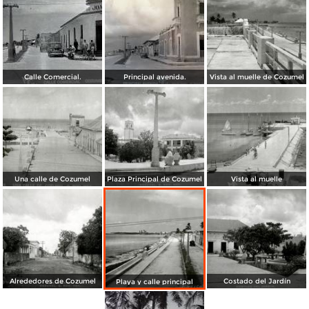
Calle Comercial.
Principal avenida.
Vista al muelle de Cozumel
Una calle de Cozumel
Plaza Principal de Cozumel
Vista al muelle
Alrededores de Cozumel
Costado del Jardín
Playa y calle principal