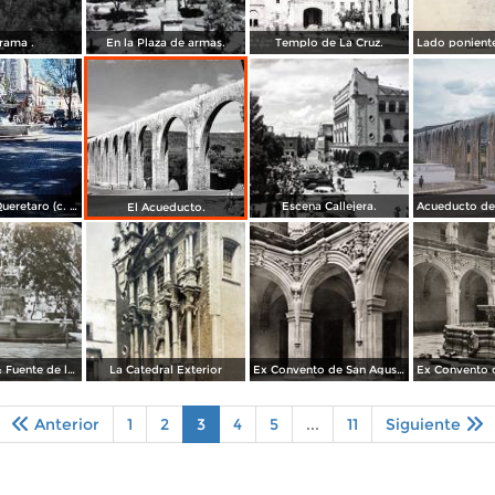
rama .
En la Plaza de armas.
Templo de La Cruz.
La Plaza de Queretaro (c. 1953).
Escena Callejera.
El Acueducto.
Jardín Zenea: Fuente de la Diosa Hebe
La Catedral Exterior
Ex Convento de San Agustín
Anterior
1
2
3
4
5
...
11
Siguiente