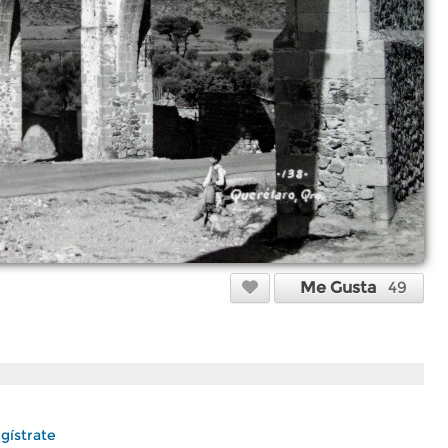
Me Gusta
49
gístrate