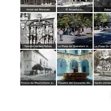
Hotel del Marqués
El Acueducto .
Pano
Templo de San Felipe.
La Plaza de Queretaro (c. 1953).
Prision de Maximiliano de Absburgo en Queretaro por el fotografo William Henry Jackson
Claustro del Convento de San Agustín