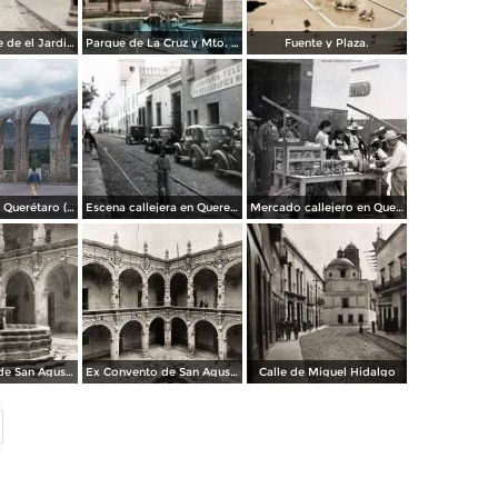
Lado poniente de el Jardin Zenea Querétaro
Parque de La Cruz y Mto. a Venustiano Carranza.
Fuente y Plaza.
Acueducto de Querétaro (1954)
Escena callejera en Queretaro.
Mercado callejero en Queretaro.
Ex Convento de San Agustín
Ex Convento de San Agustín
Calle de Miguel Hidalgo