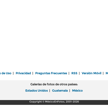
s de Uso
|
Privacidad
|
Preguntas Frecuentes
|
RSS
|
Versión Móvil
|
M
Galerías de fotos de otros países:
Estados Unidos
|
Guatemala
|
México
Copyright © MéxicoEnFotos, 2001-2026