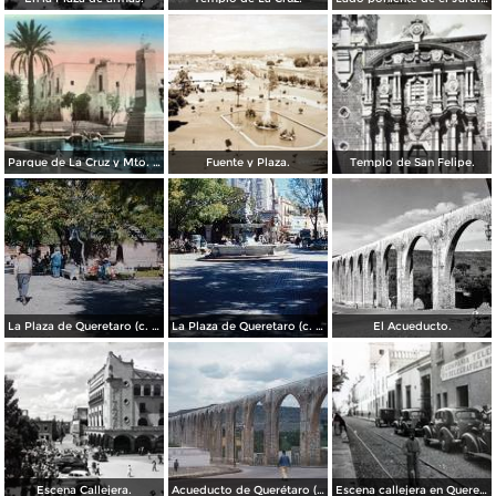
Parque de La Cruz y Mto. a Venustiano Carranza.
Fuente y Plaza.
Templo de San Felipe.
La Plaza de Queretaro (c. 1953).
La Plaza de Queretaro (c. 1953).
El Acueducto.
Escena Callejera.
Acueducto de Querétaro (1954)
Escena callejera en Queretaro.