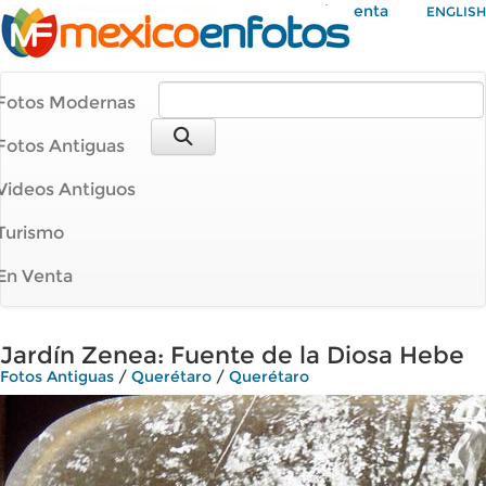
Mi Cuenta
ENGLISH
Fotos Modernas
Fotos Antiguas
Videos Antiguos
Turismo
En Venta
Jardín Zenea: Fuente de la Diosa Hebe
Fotos Antiguas
/
Querétaro
/
Querétaro