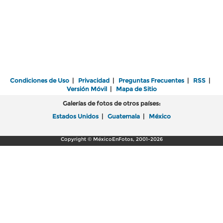
Condiciones de Uso
|
Privacidad
|
Preguntas Frecuentes
|
RSS
|
Versión Móvil
|
Mapa de Sitio
Galerías de fotos de otros países:
Estados Unidos
|
Guatemala
|
México
Copyright © MéxicoEnFotos, 2001-2026