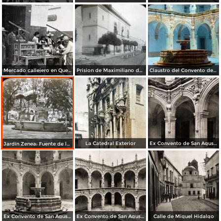
Mercado callejero en Queretaro.
Prision de Maximiliano de Absburgo en Queretaro por el fotografo William Henry Jackson
Claustro del Convento de San Agustín
La Catedral Exterior
Ex Convento de San Agustín
Jardín Zenea: Fuente de la Diosa Hebe
Ex Convento de San Agustín
Ex Convento de San Agustín
Calle de Miguel Hidalgo