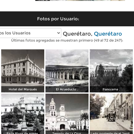
Fotos por Usuario:
Fotos antiguas de Querétaro,
Querétaro
Últimas fotos agregadas se muestran primero (49 al 72 de 247):
Hotel del Marqués
El Acueducto .
Panorama .
En la Plaza de armas.
Templo de La Cruz.
Lado poniente de el Jardin Zenea Querétaro