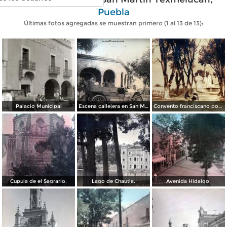
Puebla
Últimas fotos agregadas se muestran primero (1 al 13 de 13):
Palacio Municipal
Escena callejera en San Martín Texmelucán, Puebla.
Convento franciscano por el Fotógrafo ricardo Mantel.
Cupula de el Sagrario.
Lago de Chautla.
Avenida Hidalgo.