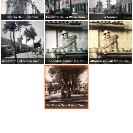
Capilla de El Carmen.
Costado de La Plaza Hidalgo.
La fabrica.
Aspectode el nuevo mecado.
Tipos Mexicanos un alfarero.
Alfarero en San Martín Texmelucán
Jardín de San Martín Texmelucán