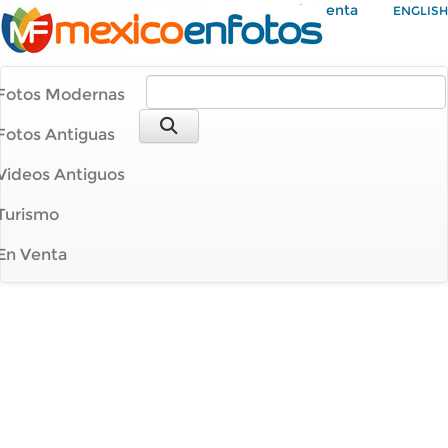
Mi Cuenta
ENGLISH
Fotos Modernas
Fotos Antiguas
Videos Antiguos
Turismo
En Venta