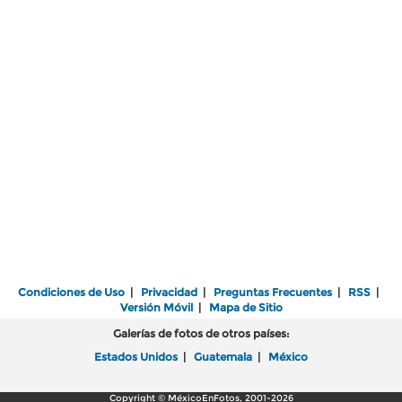
Condiciones de Uso
|
Privacidad
|
Preguntas Frecuentes
|
RSS
|
Versión Móvil
|
Mapa de Sitio
Galerías de fotos de otros países:
Estados Unidos
|
Guatemala
|
México
Copyright © MéxicoEnFotos, 2001-2026