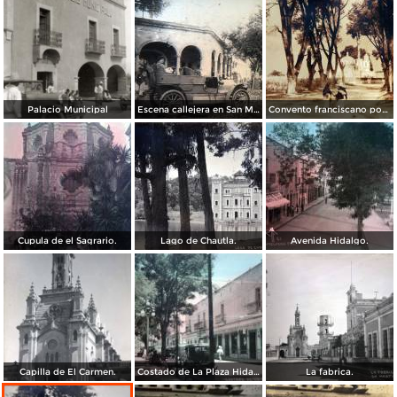
Palacio Municipal
Escena callejera en San Martín Texmelucán, Puebla.
Convento franciscano por el Fotógrafo ricardo Mantel.
Cupula de el Sagrario.
Lago de Chautla.
Avenida Hidalgo.
Capilla de El Carmen.
Costado de La Plaza Hidalgo.
La fabrica.