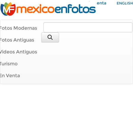
Mi Cuenta
ENGLISH
Fotos Modernas
Fotos Antiguas
Videos Antiguos
Turismo
En Venta