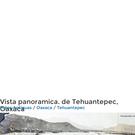
Vista panoramica. de Tehuantepec,
Oaxaca
Fotos Antiguas
/
Oaxaca
/
Tehuantepec