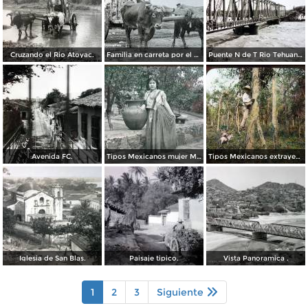
Cruzando el Rio Atoyac.
Familia en carreta por el Fotógrafo Fox & Carmichael.
Puente N de T Rio Tehuantepec.
Avenida FC.
Tipos Mexicanos mujer Mexicana en traje tipico.
Tipos Mexicanos extrayendo caucho.
Iglesia de San Blas.
Paisaje tipico.
Vista Panoramica .
1
2
3
Siguiente