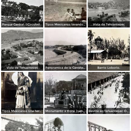
Parque Central. ( Circulada el 03 de Diciembre de 1951 ).
Tipos Mexicanos lavando en el Rio Tehuantepec por el Fotógrafo Charles B. Waite.
Vista de Tehuantepec
Vista de Tehuantepec
Panoramica de la Carretera.
Barrio Loborio.
Tipos Mexicanos Una hermosa Tehuana en traje tipico. ( Circulada el 6 de Junio de 1928 ).
Monumento a Dona Juana Romero.
Desfile en Tehuantepec Oaxaca.