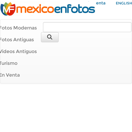
Mi Cuenta
ENGLISH
Fotos Modernas
Fotos Antiguas
Videos Antiguos
Turismo
En Venta