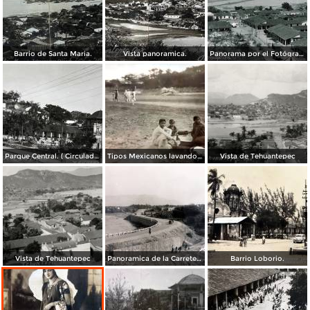
Barrio de Santa Maria.
Vista panoramica.
Panorama por el Fotógrafo Hugo Brehme.
Parque Central. ( Circulada el 03 de Diciembre de 1951 ).
Tipos Mexicanos lavando en el Rio Tehuantepec por el Fotógrafo Charles B. Waite.
Vista de Tehuantepec
Vista de Tehuantepec
Panoramica de la Carretera.
Barrio Loborio.