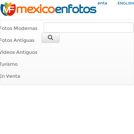
Mi Cuenta
ENGLISH
Fotos Modernas
Fotos Antiguas
Videos Antiguos
Turismo
En Venta