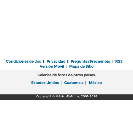
Condiciones de Uso
|
Privacidad
|
Preguntas Frecuentes
|
RSS
|
Versión Móvil
|
Mapa de Sitio
Galerías de fotos de otros países:
Estados Unidos
|
Guatemala
|
México
Copyright © MéxicoEnFotos, 2001-2026