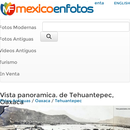
Mi Cuenta
ENGLISH
Fotos Modernas
Fotos Antiguas
Videos Antiguos
Turismo
En Venta
Vista panoramica. de Tehuantepec,
Oaxaca
Fotos Antiguas
/
Oaxaca
/
Tehuantepec