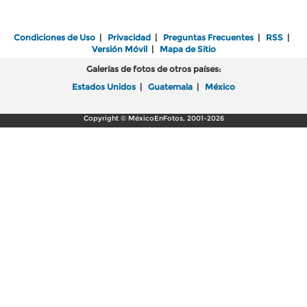
Condiciones de Uso
|
Privacidad
|
Preguntas Frecuentes
|
RSS
|
Versión Móvil
|
Mapa de Sitio
Galerías de fotos de otros países:
Estados Unidos
|
Guatemala
|
México
Copyright © MéxicoEnFotos, 2001-2026