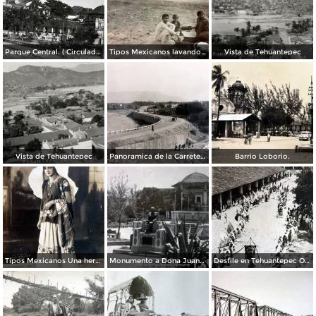
Parque Central. ( Circulada el 03 de Diciembre de 1951 ).
Tipos Mexicanos lavando en el Rio Tehuantepec por el Fotógrafo Charles B. Waite.
Vista de Tehuantepec
Vista de Tehuantepec
Panoramica de la Carretera.
Barrio Loborio.
Tipos Mexicanos Una hermosa Tehuana en traje tipico. ( Circulada el 6 de Junio de 1928 ).
Monumento a Dona Juana Romero.
Desfile en Tehuantepec Oaxaca.