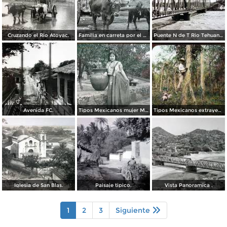
Cruzando el Rio Atoyac.
Familia en carreta por el Fotógrafo Fox & Carmichael.
Puente N de T Rio Tehuantepec.
Avenida FC.
Tipos Mexicanos mujer Mexicana en traje tipico.
Tipos Mexicanos extrayendo caucho.
Iglesia de San Blas.
Paisaje tipico.
Vista Panoramica .
1
2
3
Siguiente