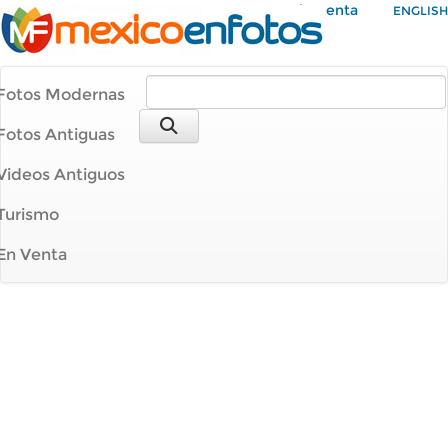
Mi Cuenta
ENGLISH
Fotos Modernas
Fotos Antiguas
Videos Antiguos
Turismo
En Venta