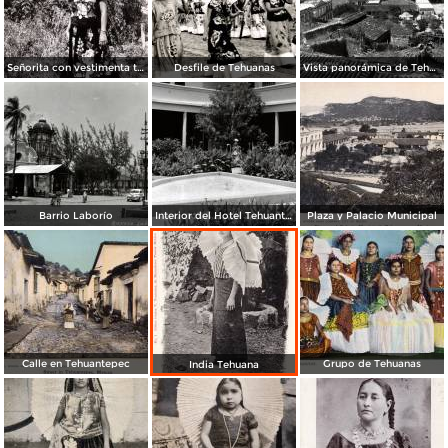
Señorita con vestimenta típica de Tehuantepec
Desfile de Tehuanas
Vista panorámica de Tehuantepec
Barrio Laborío
Interior del Hotel Tehuantepec
Plaza y Palacio Municipal
Calle en Tehuantepec
Grupo de Tehuanas
India Tehuana