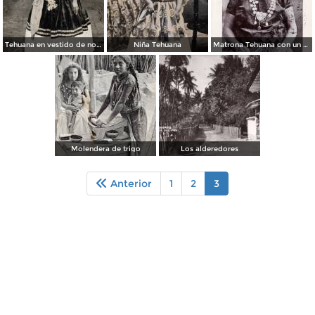
Tehuana en vestido de novia
Niña Tehuana
Matrona Tehuana con un collar de 3,000 dólares
Molendera de trigo
Los alderedores
Anterior
1
2
3