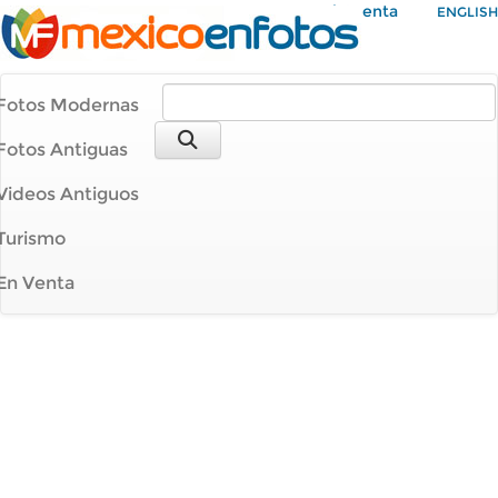
Mi Cuenta
ENGLISH
Fotos Modernas
Fotos Antiguas
Videos Antiguos
Turismo
En Venta