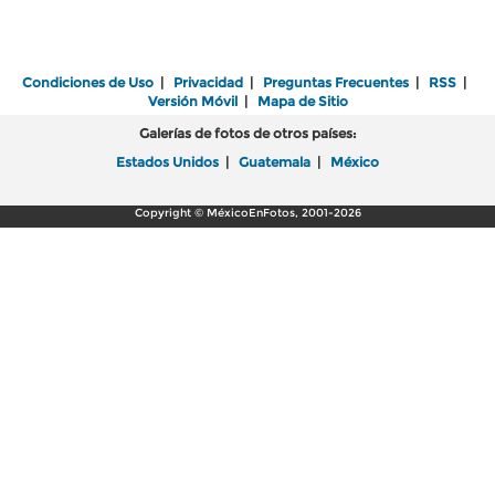
Condiciones de Uso
|
Privacidad
|
Preguntas Frecuentes
|
RSS
|
Versión Móvil
|
Mapa de Sitio
Galerías de fotos de otros países:
Estados Unidos
|
Guatemala
|
México
Copyright © MéxicoEnFotos, 2001-2026