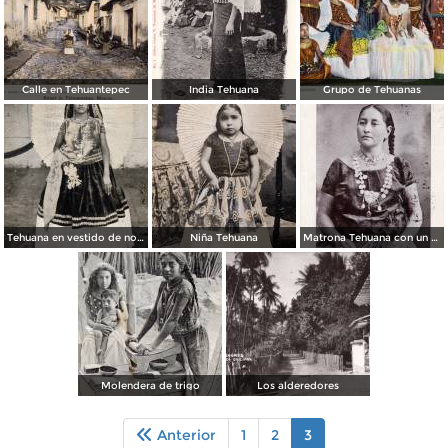
Calle en Tehuantepec
India Tehuana
Grupo de Tehuanas
Tehuana en vestido de novia
Niña Tehuana
Matrona Tehuana con un collar de 3,000 dólares
Molendera de trigo
Los alderedores
Anterior
1
2
3