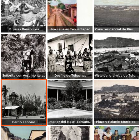
Mujeres Banandose
Una calle en Tehuantepec
Zona residencial de Rincón Antonio
Señorita con vestimenta típica de Tehuantepec
Desfile de Tehuanas
Vista panorámica de Tehuantepec
Interior del Hotel Tehuantepec
Plaza y Palacio Municipal
Barrio Laborío