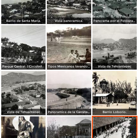
Barrio de Santa Maria.
Vista panoramica.
Panorama por el Fotógrafo Hugo Brehme.
Parque Central. ( Circulada el 03 de Diciembre de 1951 ).
Tipos Mexicanos lavando en el Rio Tehuantepec por el Fotógrafo Charles B. Waite.
Vista de Tehuantepec
Vista de Tehuantepec
Panoramica de la Carretera.
Barrio Loborio.