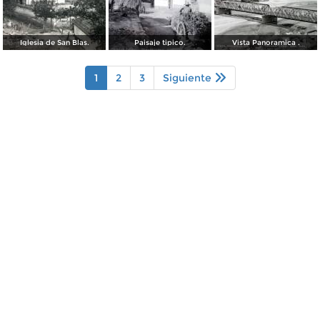
Iglesia de San Blas.
Paisaje tipico.
Vista Panoramica .
1
2
3
Siguiente