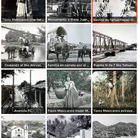
Tipos Mexicanos Una hermosa Tehuana en traje tipico. ( Circulada el 6 de Junio de 1928 ).
Monumento a Dona Juana Romero.
Desfile en Tehuantepec Oaxaca.
Cruzando el Rio Atoyac.
Familia en carreta por el Fotógrafo Fox & Carmichael.
Puente N de T Rio Tehuantepec.
Avenida FC.
Tipos Mexicanos mujer Mexicana en traje tipico.
Tipos Mexicanos extrayendo caucho.