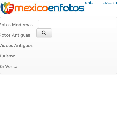
Mi Cuenta
ENGLISH
Fotos Modernas
Fotos Antiguas
Videos Antiguos
Turismo
En Venta