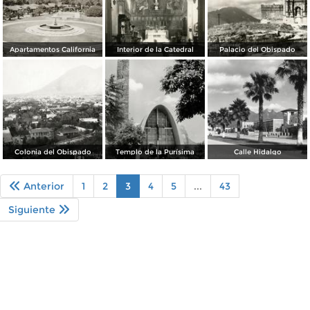
Apartamentos California
Interior de la Catedral
Palacio del Obispado
Colonia del Obispado
Templo de la Purísima
Calle Hidalgo
Anterior
1
2
3
4
5
...
43
Siguiente