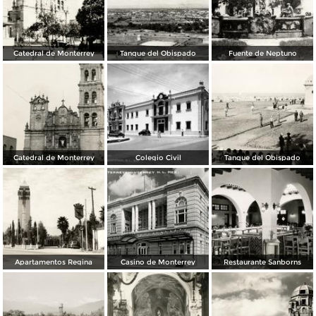
Catedral de Monterrey
Tanque del Obispado
Fuente de Neptuno
Catedral de Monterrey
Colegio Civil
Tanque del Obispado
Apartamentos Regina
Casino de Monterrey
Restaurante Sanborns