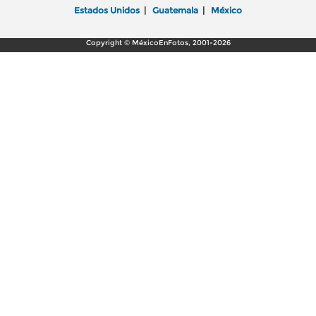
Estados Unidos
|
Guatemala
|
México
Copyright © MéxicoEnFotos, 2001-2026