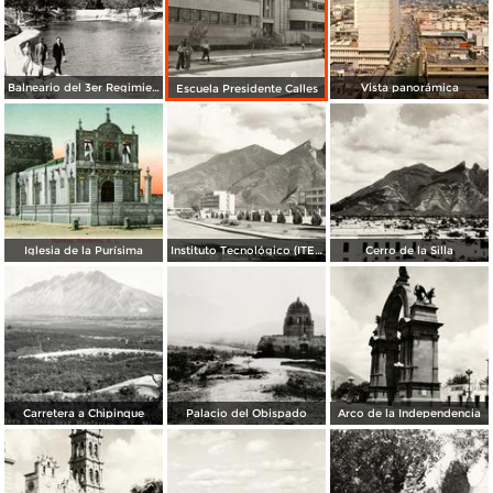
Balneario del 3er Regimiento
Vista panorámica
Escuela Presidente Calles
Iglesia de la Purísima
Instituto Tecnológico (ITESM)
Cerro de la Silla
Carretera a Chipinque
Palacio del Obispado
Arco de la Independencia