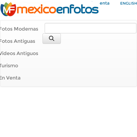
Mi Cuenta
ENGLISH
Fotos Modernas
Fotos Antiguas
Videos Antiguos
Turismo
En Venta