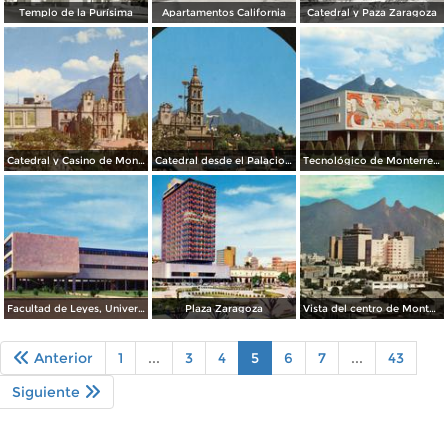
Templo de la Purísima
Apartamentos California
Catedral y Paza Zaragoza
Catedral y Casino de Monterrey
Catedral desde el Palacio Municipal
Tecnológico de Monterrey (ITESM)
Facultad de Leyes, Universidad Autónoma de Nuevo León (UANL)
Plaza Zaragoza
Vista del centro de Monterrey y Cerro de la Silla
Anterior
1
...
3
4
5
6
7
...
43
Siguiente