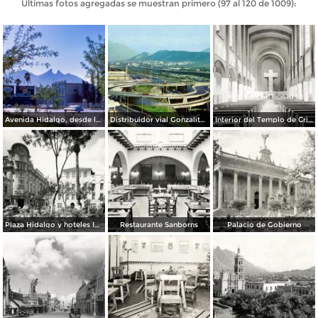
Últimas fotos agregadas se muestran primero (97 al 120 de 1009):
Avenida Hidalgo, desde la plaza de La Purísima (1964)
Distribuidor vial Gonzalitos y Constitución
Interior del Templo de Cristo Rey
Plaza Hidalgo y hoteles Imperial, Ancira y Colonial
Restaurante Sanborns
Palacio de Gobierno