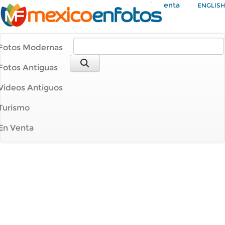
Mi Cuenta
ENGLISH
Fotos Modernas
Fotos Antiguas
Videos Antiguos
Turismo
En Venta