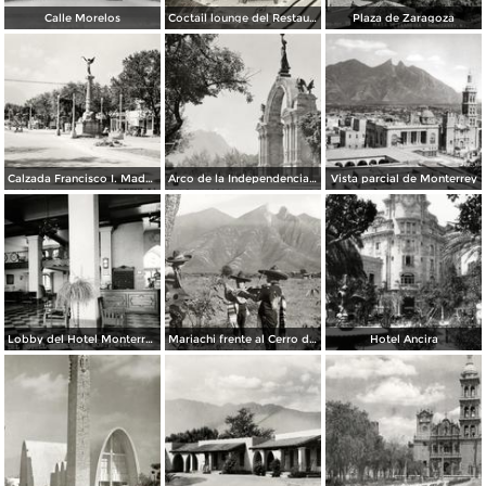
Calle Morelos
Coctail lounge del Restaurante Sanborns
Plaza de Zaragoza
Calzada Francisco I. Madero
Arco de la Independencia, en la Calzada Francisco I. Madero
Vista parcial de Monterrey
Lobby del Hotel Monterrey
Mariachi frente al Cerro de la Silla
Hotel Ancira