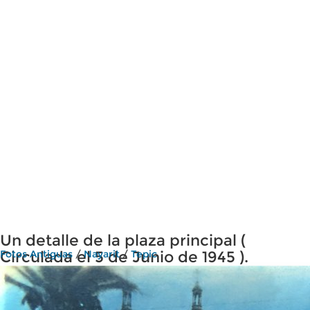
Un detalle de la plaza principal (
Circulada el 5 de Junio de 1945 ).
Fotos Antiguas
/
Nayarit
/
Tepic