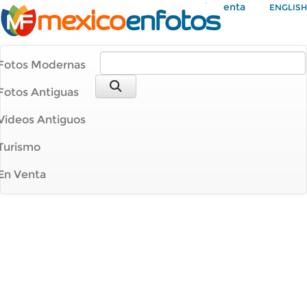
Mi Cuenta
ENGLISH
Fotos Modernas
Fotos Antiguas
Videos Antiguos
Turismo
En Venta