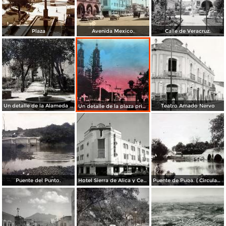
Plaza
Avenida Mexico.
Calle de Veracruz.
Un detalle de la Alameda ( Circulada el 28 de Junio de 1940 ).
Teatro Amado Nervo
Un detalle de la plaza principal ( Circulada el 5 de Junio de 1945 ).
Puente del Punto.
Hotel Sierra de Alica y Centro de costura Singer
Puente de Puga. ( Circulada el 22 de Mayo de 1920 ).