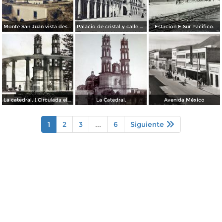
Monte San Juan vista desde Tepic ( Circulada el 30 de Agosto de 1908 ).
Palacio de cristal y calle de Lerdo.( Circulada el 26 de Diciembre de 1919 ).
Estacion E Sur Pacifico.
La catedral. ( Circulada el 7 de Agosto de 1955 ).
La Catedral.
Avenida México
1
2
3
...
6
Siguiente