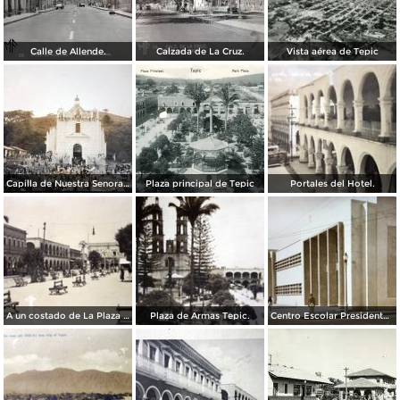
Calle de Allende.
Calzada de La Cruz.
Vista aérea de Tepic
Capilla de Nuestra Senora de Guadalupe en Barranca el Pichon.
Plaza principal de Tepic
Portales del Hotel.
A un costado de La Plaza principal.
Plaza de Armas Tepic.
Centro Escolar Presidente M Aleman.