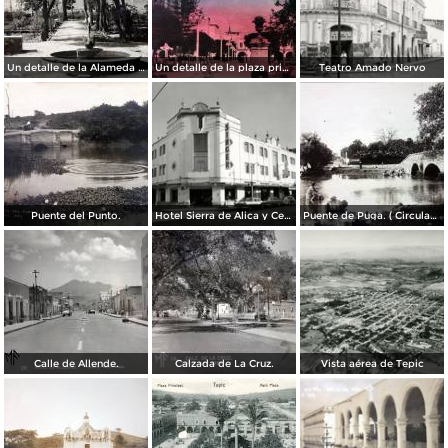
Un detalle de la Alameda ( Circulada el 28 de Junio de 1940 ).
Un detalle de la plaza principal ( Circulada el 5 de Junio de 1945 ).
Teatro Amado Nervo
Puente del Punto.
Hotel Sierra de Alica y Centro de costura Singer
Puente de Puga. ( Circulada el 22 de Mayo de 1920 ).
Calle de Allende.
Calzada de La Cruz.
Vista aérea de Tepic