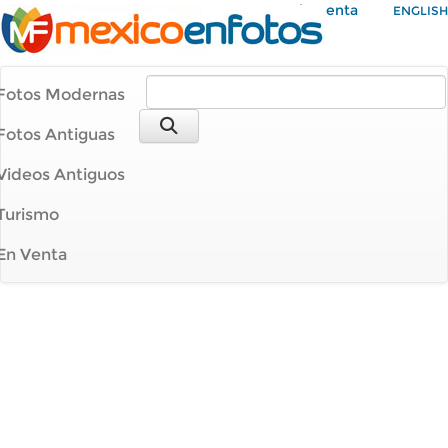
Mi Cuenta
ENGLISH
Fotos Modernas
Fotos Antiguas
Videos Antiguos
Turismo
En Venta