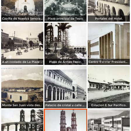
Capilla de Nuestra Senora de Guadalupe en Barranca el Pichon.
Plaza principal de Tepic
Portales del Hotel.
A un costado de La Plaza principal.
Plaza de Armas Tepic.
Centro Escolar Presidente M Aleman.
Monte San Juan vista desde Tepic ( Circulada el 30 de Agosto de 1908 ).
Palacio de cristal y calle de Lerdo.( Circulada el 26 de Diciembre de 1919 ).
Estacion E Sur Pacifico.