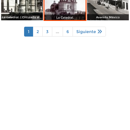
La catedral. ( Circulada el 7 de Agosto de 1955 ).
Avenida México
La Catedral.
1
2
3
...
6
Siguiente