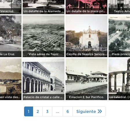
 Veracruz.
Un detalle de la Alameda ( Circulada el 28 de Junio de 1940 ).
Un detalle de la plaza principal ( Circulada el 5 de Junio de 1945 ).
Teatro Am
e La Cruz.
Vista aérea de Tepic
Capilla de Nuestra Senora de Guadalupe en Barranca el Pichon.
Plaza princi
Monte San Juan vista desde Tepic ( Circulada el 30 de Agosto de 1908 ).
Palacio de cristal y calle de Lerdo.( Circulada el 26 de Diciembre de 1919 ).
Estacion E Sur Pacifico.
1
2
3
...
6
Siguiente