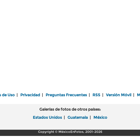
s de Uso
|
Privacidad
|
Preguntas Frecuentes
|
RSS
|
Versión Móvil
|
M
Galerías de fotos de otros países:
Estados Unidos
|
Guatemala
|
México
Copyright © MéxicoEnFotos, 2001-2026