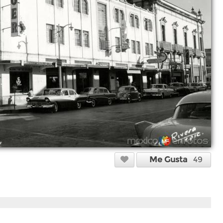
Me Gusta
49