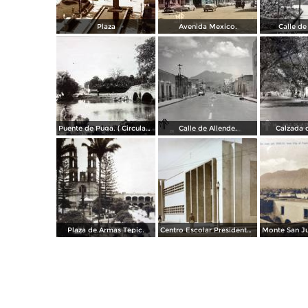
Plaza
Avenida Mexico.
Calle de
Puente de Puga. ( Circulada el 22 de Mayo de 1920 ).
Calle de Allende.
Calzada d
Plaza de Armas Tepic.
Centro Escolar Presidente M Aleman.