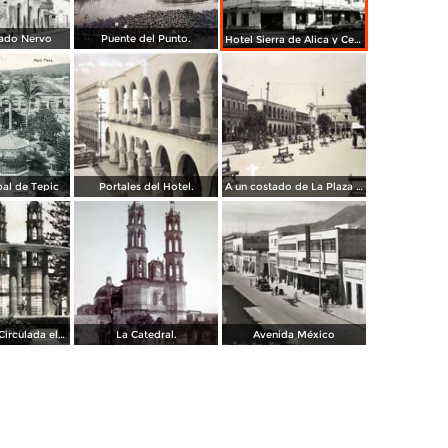
ado Nervo
Puente del Punto.
Hotel Sierra de Alica y Centro de costura Singer
pal de Tepic
Portales del Hotel.
A un costado de La Plaza principal.
La catedral. ( Circulada el 7 de Agosto de 1955 ).
La Catedral.
Avenida México