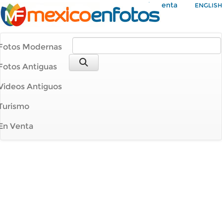
Mi Cuenta
ENGLISH
Fotos Modernas
Fotos Antiguas
Videos Antiguos
Turismo
En Venta