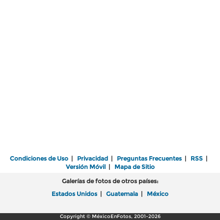
Condiciones de Uso
|
Privacidad
|
Preguntas Frecuentes
|
RSS
|
Versión Móvil
|
Mapa de Sitio
Galerías de fotos de otros países:
Estados Unidos
|
Guatemala
|
México
Copyright © MéxicoEnFotos, 2001-2026