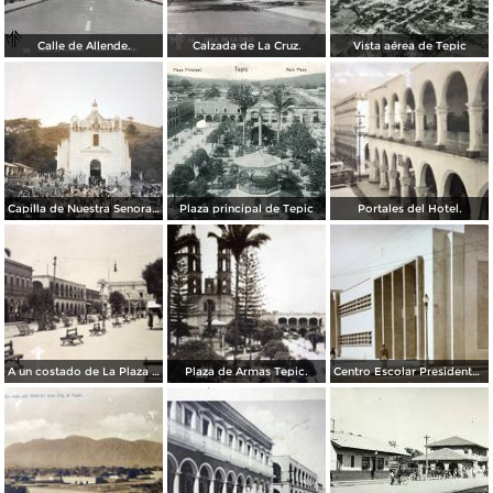
Calle de Allende.
Calzada de La Cruz.
Vista aérea de Tepic
Capilla de Nuestra Senora de Guadalupe en Barranca el Pichon.
Plaza principal de Tepic
Portales del Hotel.
A un costado de La Plaza principal.
Plaza de Armas Tepic.
Centro Escolar Presidente M Aleman.