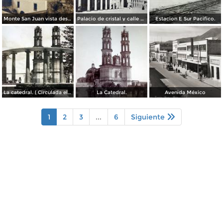
Monte San Juan vista desde Tepic ( Circulada el 30 de Agosto de 1908 ).
Palacio de cristal y calle de Lerdo.( Circulada el 26 de Diciembre de 1919 ).
Estacion E Sur Pacifico.
La catedral. ( Circulada el 7 de Agosto de 1955 ).
La Catedral.
Avenida México
1
2
3
...
6
Siguiente