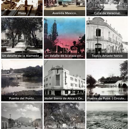
Plaza
Avenida Mexico.
Calle de Veracruz.
Un detalle de la Alameda ( Circulada el 28 de Junio de 1940 ).
Un detalle de la plaza principal ( Circulada el 5 de Junio de 1945 ).
Teatro Amado Nervo
Puente del Punto.
Hotel Sierra de Alica y Centro de costura Singer
Puente de Puga. ( Circulada el 22 de Mayo de 1920 ).