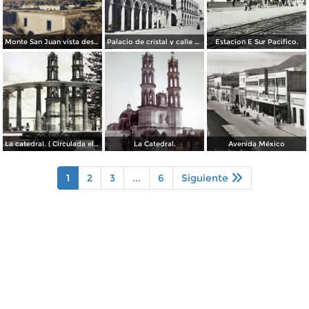
Monte San Juan vista desde Tepic ( Circulada el 30 de Agosto de 1908 ).
Palacio de cristal y calle de Lerdo.( Circulada el 26 de Diciembre de 1919 ).
Estacion E Sur Pacifico.
La catedral. ( Circulada el 7 de Agosto de 1955 ).
La Catedral.
Avenida México
1
2
3
...
6
Siguiente