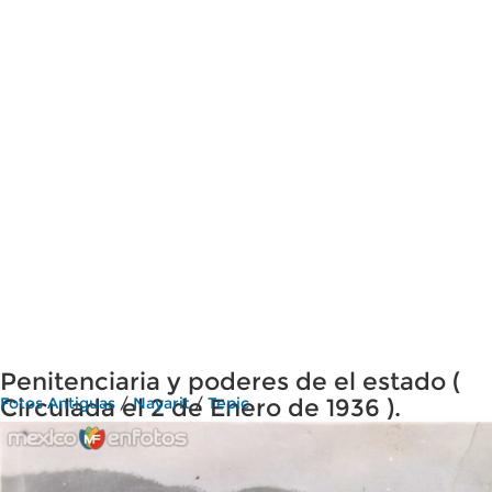
Penitenciaria y poderes de el estado (
Circulada el 2 de Enero de 1936 ).
Fotos Antiguas
/
Nayarit
/
Tepic