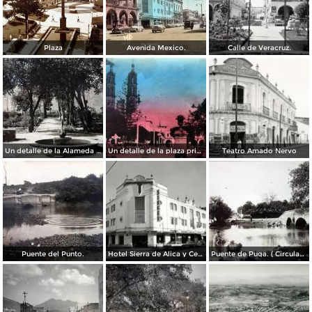
Plaza
Avenida Mexico.
Calle de Veracruz.
Un detalle de la Alameda ( Circulada el 28 de Junio de 1940 ).
Un detalle de la plaza principal ( Circulada el 5 de Junio de 1945 ).
Teatro Amado Nervo
Puente del Punto.
Hotel Sierra de Alica y Centro de costura Singer
Puente de Puga. ( Circulada el 22 de Mayo de 1920 ).