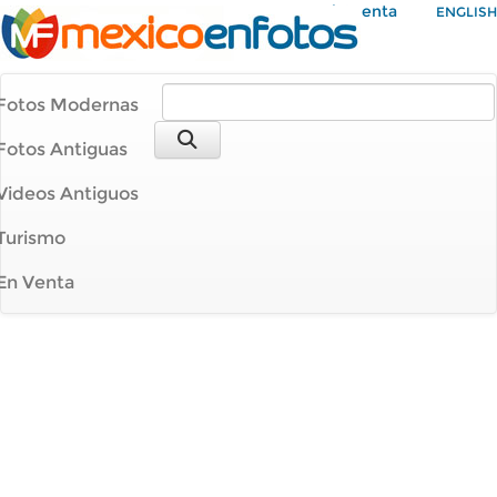
Mi Cuenta
ENGLISH
Fotos Modernas
Fotos Antiguas
Videos Antiguos
Turismo
En Venta