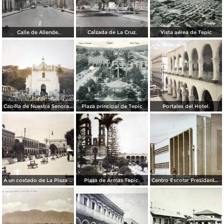
Calle de Allende.
Calzada de La Cruz.
Vista aérea de Tepic
Capilla de Nuestra Senora de Guadalupe en Barranca el Pichon.
Plaza principal de Tepic
Portales del Hotel.
A un costado de La Plaza principal.
Plaza de Armas Tepic.
Centro Escolar Presidente M Aleman.