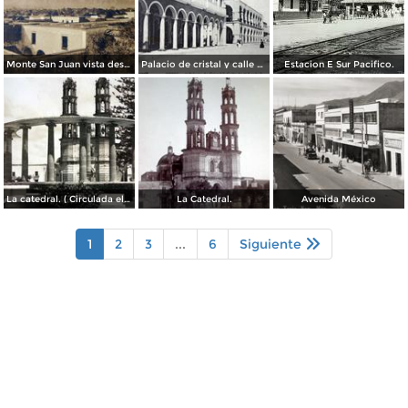
Monte San Juan vista desde Tepic ( Circulada el 30 de Agosto de 1908 ).
Palacio de cristal y calle de Lerdo.( Circulada el 26 de Diciembre de 1919 ).
Estacion E Sur Pacifico.
La catedral. ( Circulada el 7 de Agosto de 1955 ).
La Catedral.
Avenida México
1
2
3
...
6
Siguiente