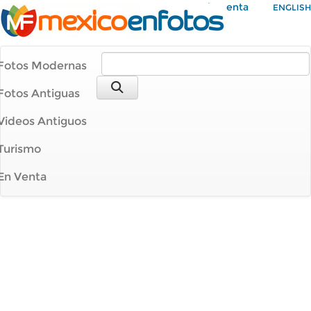
Mi Cuenta
ENGLISH
Fotos Modernas
Fotos Antiguas
Videos Antiguos
Turismo
En Venta