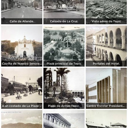
Calle de Allende.
Calzada de La Cruz.
Vista aérea de Tepic
Capilla de Nuestra Senora de Guadalupe en Barranca el Pichon.
Plaza principal de Tepic
Portales del Hotel.
A un costado de La Plaza principal.
Plaza de Armas Tepic.
Centro Escolar Presidente M Aleman.