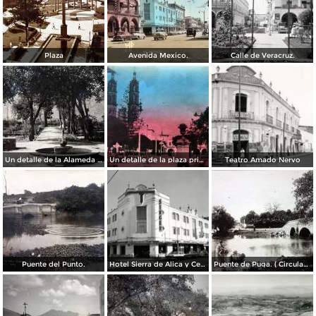
Plaza
Avenida Mexico.
Calle de Veracruz.
Un detalle de la Alameda ( Circulada el 28 de Junio de 1940 ).
Un detalle de la plaza principal ( Circulada el 5 de Junio de 1945 ).
Teatro Amado Nervo
Puente del Punto.
Hotel Sierra de Alica y Centro de costura Singer
Puente de Puga. ( Circulada el 22 de Mayo de 1920 ).