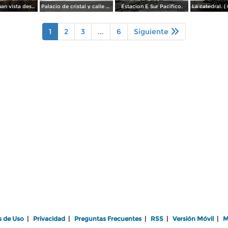
Monte San Juan vista desde Tepic ( Circulada el 30 de Agosto de 1908 ).
Palacio de cristal y calle de Lerdo.( Circulada el 26 de Diciembre de 1919 ).
Estacion E Sur Pacifico.
1
2
3
...
6
Siguiente
s de Uso
|
Privacidad
|
Preguntas Frecuentes
|
RSS
|
Versión Móvil
|
M