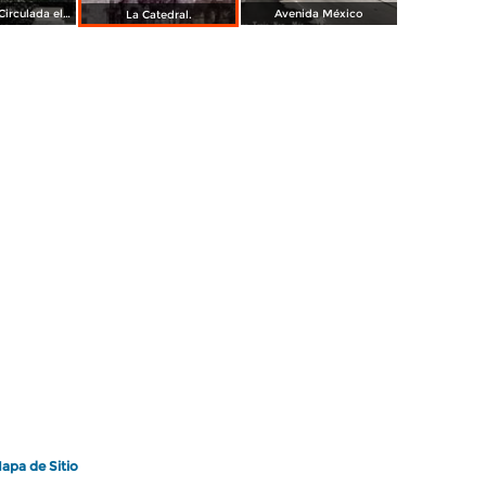
La catedral. ( Circulada el 7 de Agosto de 1955 ).
Avenida México
La Catedral.
apa de Sitio