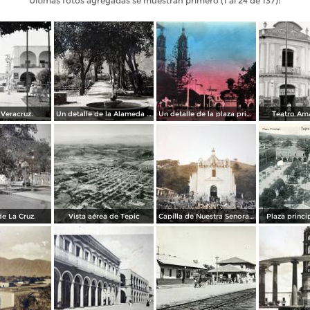
Últimas fotos agregadas se muestran primero (1 al 24 de 137):
 Veracruz.
Un detalle de la Alameda ( Circulada el 28 de Junio de 1940 ).
Un detalle de la plaza principal ( Circulada el 5 de Junio de 1945 ).
Teatro Am
e La Cruz.
Vista aérea de Tepic
Capilla de Nuestra Senora de Guadalupe en Barranca el Pichon.
Plaza princi