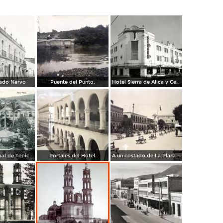
ado Nervo
Puente del Punto.
Hotel Sierra de Alica y Centro de costura Singer
pal de Tepic
Portales del Hotel.
A un costado de La Plaza principal.