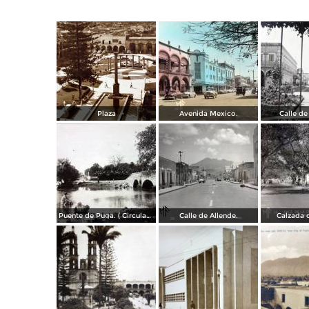
Plaza
Avenida Mexico.
Calle de
Puente de Puga. ( Circulada el 22 de Mayo de 1920 ).
Calle de Allende.
Calzada d