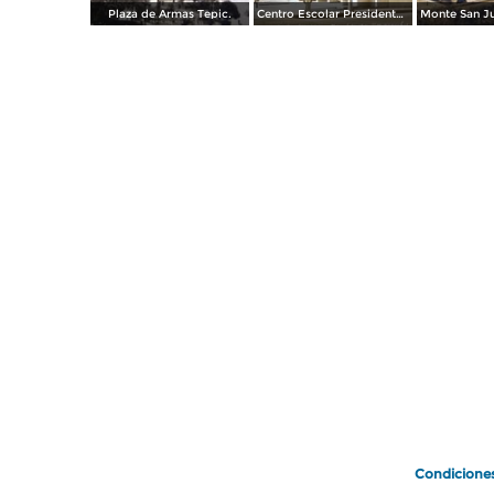
Plaza de Armas Tepic.
Centro Escolar Presidente M Aleman.
Condicione