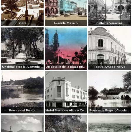
Plaza
Avenida Mexico.
Calle de Veracruz.
Un detalle de la Alameda ( Circulada el 28 de Junio de 1940 ).
Un detalle de la plaza principal ( Circulada el 5 de Junio de 1945 ).
Teatro Amado Nervo
Puente del Punto.
Hotel Sierra de Alica y Centro de costura Singer
Puente de Puga. ( Circulada el 22 de Mayo de 1920 ).