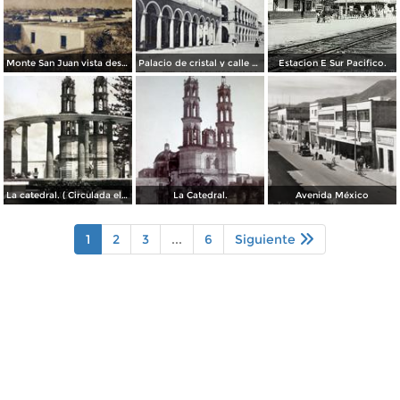
Monte San Juan vista desde Tepic ( Circulada el 30 de Agosto de 1908 ).
Palacio de cristal y calle de Lerdo.( Circulada el 26 de Diciembre de 1919 ).
Estacion E Sur Pacifico.
La catedral. ( Circulada el 7 de Agosto de 1955 ).
La Catedral.
Avenida México
1
2
3
...
6
Siguiente