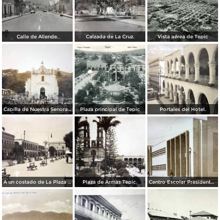
Calle de Allende.
Calzada de La Cruz.
Vista aérea de Tepic
Capilla de Nuestra Senora de Guadalupe en Barranca el Pichon.
Plaza principal de Tepic
Portales del Hotel.
A un costado de La Plaza principal.
Plaza de Armas Tepic.
Centro Escolar Presidente M Aleman.