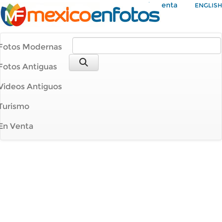
Mi Cuenta
ENGLISH
Fotos Modernas
Fotos Antiguas
Videos Antiguos
Turismo
En Venta