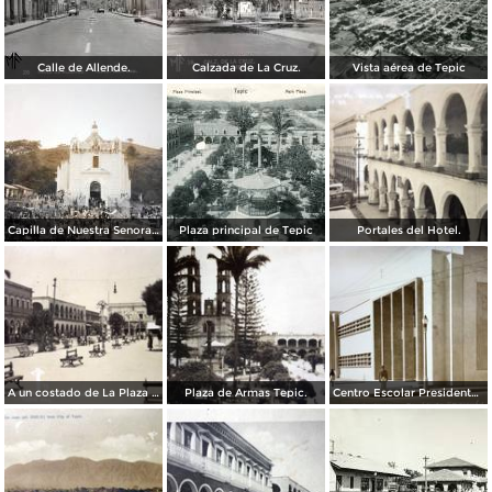
Calle de Allende.
Calzada de La Cruz.
Vista aérea de Tepic
Capilla de Nuestra Senora de Guadalupe en Barranca el Pichon.
Plaza principal de Tepic
Portales del Hotel.
A un costado de La Plaza principal.
Plaza de Armas Tepic.
Centro Escolar Presidente M Aleman.