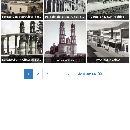
Monte San Juan vista desde Tepic ( Circulada el 30 de Agosto de 1908 ).
Palacio de cristal y calle de Lerdo.( Circulada el 26 de Diciembre de 1919 ).
Estacion E Sur Pacifico.
La catedral. ( Circulada el 7 de Agosto de 1955 ).
La Catedral.
Avenida México
1
2
3
...
6
Siguiente