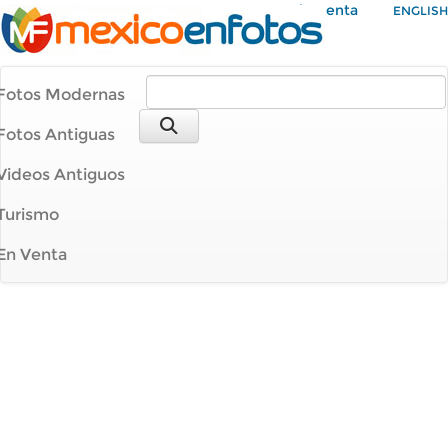
Mi Cuenta
ENGLISH
Fotos Modernas
Fotos Antiguas
Videos Antiguos
Turismo
En Venta