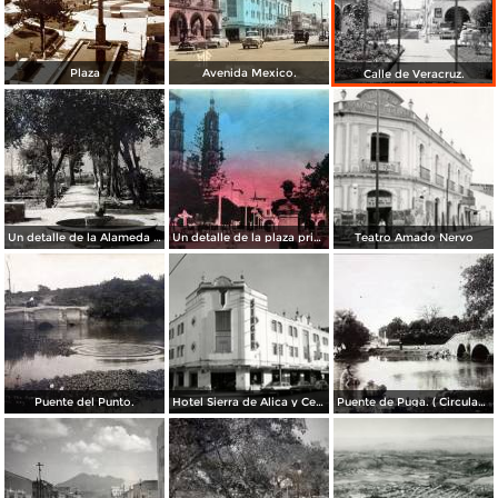
Plaza
Avenida Mexico.
Calle de Veracruz.
Un detalle de la Alameda ( Circulada el 28 de Junio de 1940 ).
Un detalle de la plaza principal ( Circulada el 5 de Junio de 1945 ).
Teatro Amado Nervo
Puente del Punto.
Hotel Sierra de Alica y Centro de costura Singer
Puente de Puga. ( Circulada el 22 de Mayo de 1920 ).