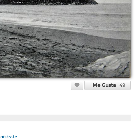
Me Gusta
49
gístrate