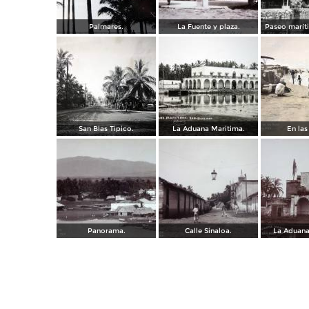
Palmares.
La Fuente y plaza.
Paseo marít
San Blas Tipico.
La Aduana Maritima.
En las
Panorama.
Calle Sinaloa.
La Aduana