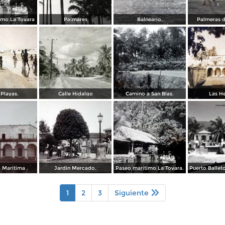
imo La Tovara
Palmares
Balneario.
Palmeras d
 Playas.
Calle Hidalgo
Camino a San Blas.
Las He
 Maritima .
Jardin Mercado.
Paseo maritimo La Tovara.
1
2
3
Siguiente