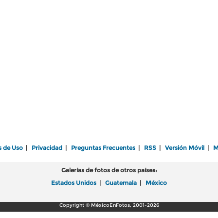
s de Uso
|
Privacidad
|
Preguntas Frecuentes
|
RSS
|
Versión Móvil
|
M
Galerías de fotos de otros países:
Estados Unidos
|
Guatemala
|
México
Copyright © MéxicoEnFotos, 2001-2026