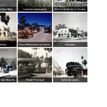
e San Blas
Lanchas pesqueras
Rincon tropical La Tovara.
rrera.
Tipos Mexicanos un carretero de San Blas, Nayarit.
Paisajes.
Puerto Balleto San Blas Nayarit.
Plaza Principal
Calle de Lerdo.