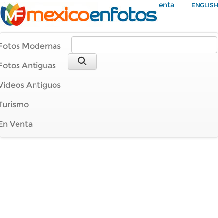
Mi Cuenta
ENGLISH
Fotos Modernas
Fotos Antiguas
Videos Antiguos
Turismo
En Venta