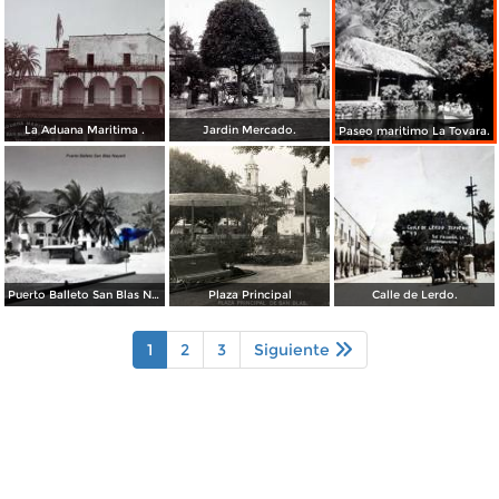
La Aduana Maritima .
Jardin Mercado.
Paseo maritimo La Tovara.
Puerto Balleto San Blas Nayarit.
Plaza Principal
Calle de Lerdo.
1
2
3
Siguiente