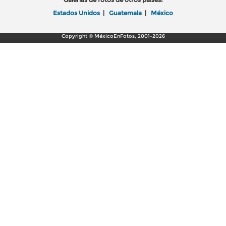
Estados Unidos
|
Guatemala
|
México
Copyright © MéxicoEnFotos, 2001-2026