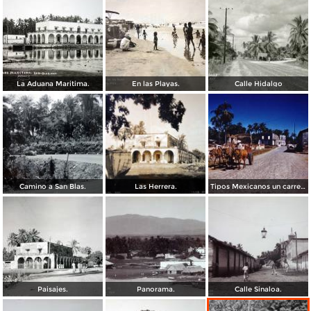
La Aduana Maritima.
En las Playas.
Calle Hidalgo
Camino a San Blas.
Las Herrera.
Tipos Mexicanos un carretero de San Blas, Nayarit.
Paisajes.
Panorama.
Calle Sinaloa.