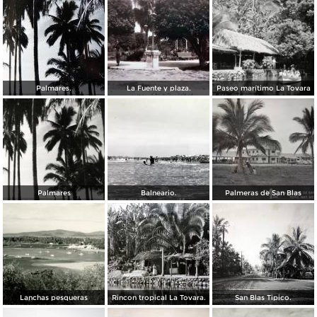
Palmares.
La Fuente y plaza.
Paseo marítimo La Tovara
Palmares
Balneario.
Palmeras de San Blas
Lanchas pesqueras
Rincon tropical La Tovara.
San Blas Tipico.