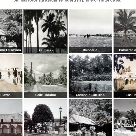
Últimas fotos agregadas se muestran primero (1 al 24 de 68):
imo La Tovara
Balneario.
Palmeras d
Palmares
 Playas.
Calle Hidalgo
Camino a San Blas.
Las He