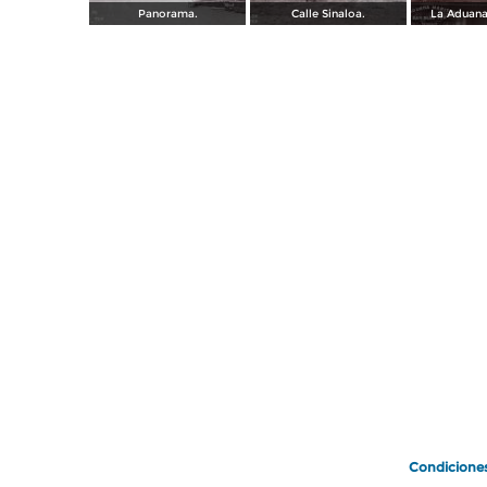
Panorama.
Calle Sinaloa.
La Aduana
Condicione