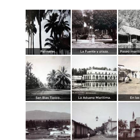
Palmares.
La Fuente y plaza.
Paseo marít
San Blas Tipico.
La Aduana Maritima.
En las