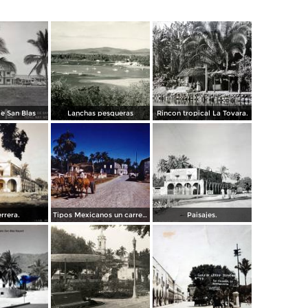
e San Blas
Lanchas pesqueras
Rincon tropical La Tovara.
rrera.
Tipos Mexicanos un carretero de San Blas, Nayarit.
Paisajes.