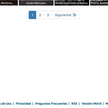
 Maritima .
Jardin Mercado.
Paseo maritimo La Tovara.
1
2
3
Siguiente
s de Uso
|
Privacidad
|
Preguntas Frecuentes
|
RSS
|
Versión Móvil
|
M