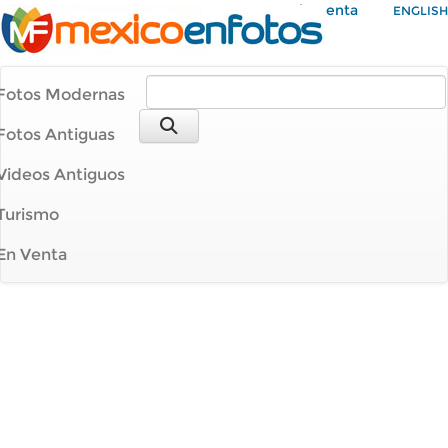
Mi Cuenta
ENGLISH
Fotos Modernas
Fotos Antiguas
Videos Antiguos
Turismo
En Venta