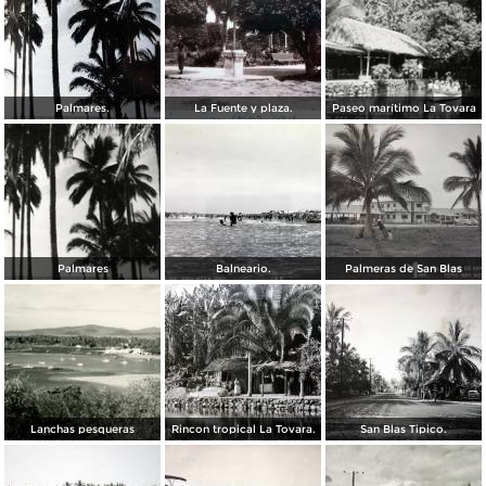
Palmares.
La Fuente y plaza.
Paseo marítimo La Tovara
Palmares
Balneario.
Palmeras de San Blas
Lanchas pesqueras
Rincon tropical La Tovara.
San Blas Tipico.