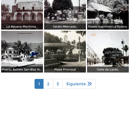
La Aduana Maritima .
Jardin Mercado.
Paseo maritimo La Tovara.
Puerto Balleto San Blas Nayarit.
Plaza Principal
Calle de Lerdo.
1
2
3
Siguiente