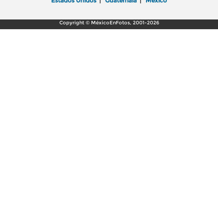
Estados Unidos
|
Guatemala
|
México
Copyright © MéxicoEnFotos, 2001-2026