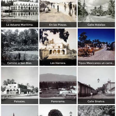
La Aduana Maritima.
En las Playas.
Calle Hidalgo
Camino a San Blas.
Las Herrera.
Tipos Mexicanos un carretero de San Blas, Nayarit.
Paisajes.
Panorama.
Calle Sinaloa.