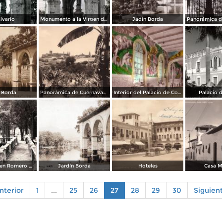
lvario
Monumento a la Virgen de Guadalupe
Jadín Borda
 Borda
Panorámica de Cuernavaca
Interior del Palacio de Cortés
Palacio 
Parque Carmen Romero Rubio. Col. E. Viveros
Jardín Borda
Hoteles
Casa 
nterior
1
...
25
26
27
28
29
30
Siguien