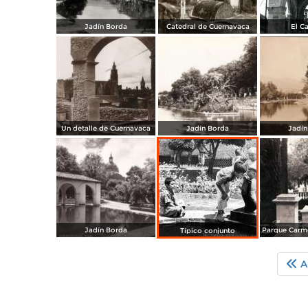
Jadín Borda
Catedral de Cuernavaca
El Ca
Un detalle de Cuernavaca
Jadín Borda
Jadín
Jadín Borda
Típico conjunto
A