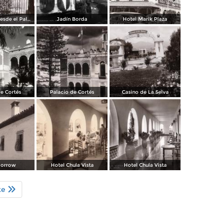
Panorámica desde el Palacio de Cortés
Jadín Borda
Hotel Marik Plaza
de Cortés
Palacio de Cortés
Casino de La Selva
Morrow
Hotel Chula Vista
Hotel Chula Vista
te