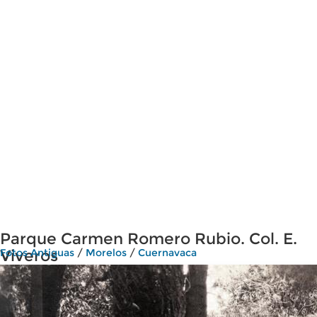
Parque Carmen Romero Rubio. Col. E.
Viveros
Fotos Antiguas
/
Morelos
/
Cuernavaca