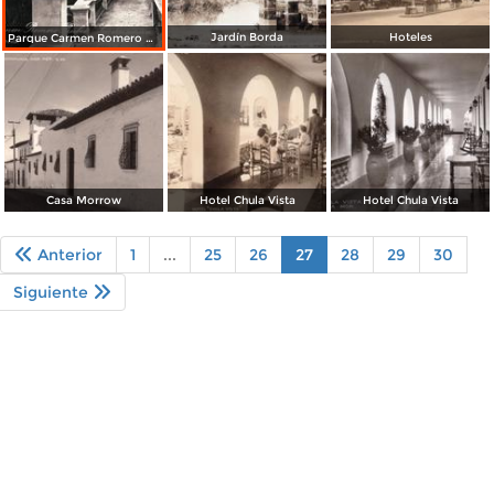
Jardín Borda
Hoteles
Parque Carmen Romero Rubio. Col. E. Viveros
Casa Morrow
Hotel Chula Vista
Hotel Chula Vista
Anterior
1
...
25
26
27
28
29
30
Siguiente