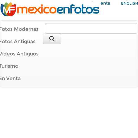
Mi Cuenta
ENGLISH
Fotos Modernas
Fotos Antiguas
Videos Antiguos
Turismo
En Venta