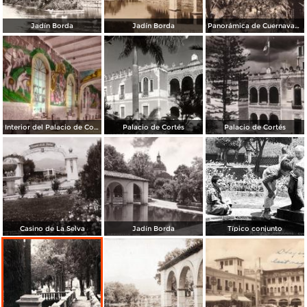
Jadín Borda
Jadín Borda
Panorámica de Cuernavaca
Interior del Palacio de Cortés
Palacio de Cortés
Palacio de Cortés
Casino de La Selva
Jadín Borda
Típico conjunto