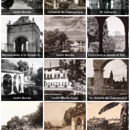
Jadín Borda
Catedral de Cuernavaca
El Calvario
Monumento a la Virgen de Guadalupe
Jadín Borda
Panorámica desde el Palacio de Cortés
Jadín Borda
Hotel Marik Plaza
Un detalle de Cuernavaca