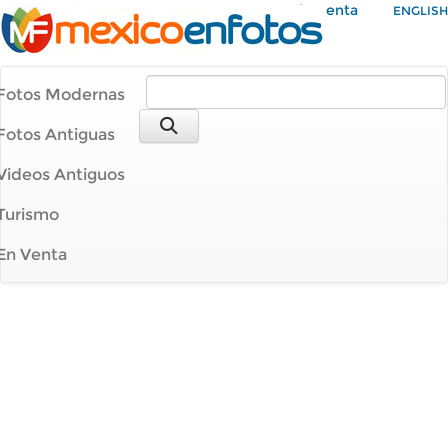
Mi Cuenta
ENGLISH
Fotos Modernas
Fotos Antiguas
Videos Antiguos
Turismo
En Venta