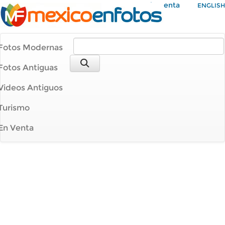
Mi Cuenta
ENGLISH
Fotos Modernas
Fotos Antiguas
Videos Antiguos
Turismo
En Venta