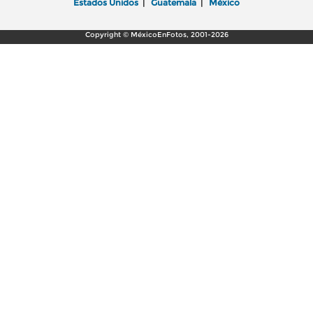
Estados Unidos
|
Guatemala
|
México
Copyright © MéxicoEnFotos, 2001-2026