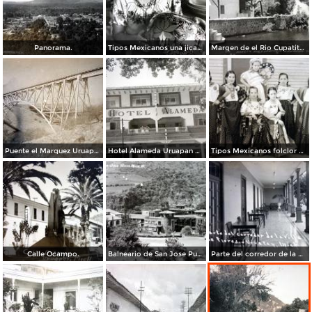
Panorama.
Tipos Mexicanos una jicarera.
Margen de el Rio Cupatitzio Uruapan Michoacan.
Puente el Marquez Uruapan Michoacan.
Hotel Alameda Uruapan Michoacan.
Tipos Mexicanos folclor de Uruapan.
Calle Ocampo.
Balneario de San Jose Purua.
Parte del corredor de la Villa de Flores.