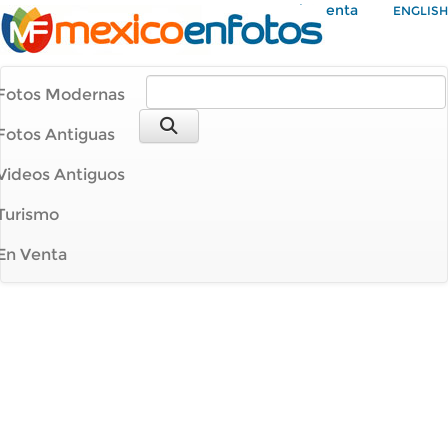
Mi Cuenta
ENGLISH
Fotos Modernas
Fotos Antiguas
Videos Antiguos
Turismo
En Venta