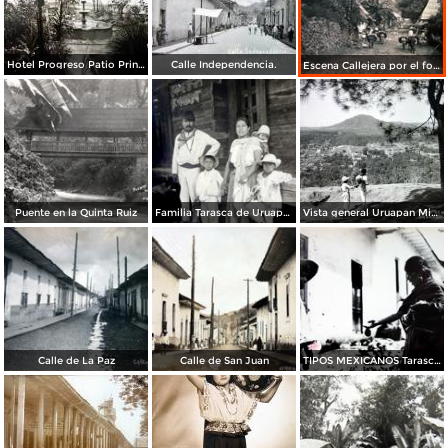
Hotel Progreso Patio Principal.
Calle Independencia.
Escena Callejera por el fotografo Hugo Brehme
Puente en la Quinta Ruiz
Familia Tarasca de Uruapan Michoacan
Vista general Uruapan Michoacan
Calle de La Paz
Calle de San Juan
TIPOS MEXICANOS Tarascos Vendedor de Verduras Uruapan Michoacan