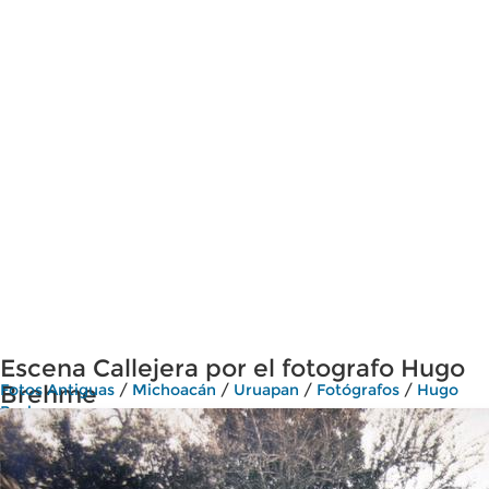
Escena Callejera por el fotografo Hugo
Brehme
Fotos Antiguas
/
Michoacán
/
Uruapan
/
Fotógrafos
/
Hugo
Brehme