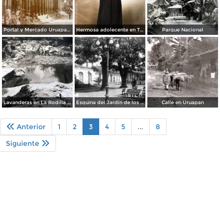
Portal y Mercado Uruapan Michoacan
Hermosa adolecente en Traje tipico de Uruapan, MichoacÃ¡n
Parque Nacional
Lavanderas en La Rodilla del Diablo
Esquina del Jardín de los Mártires
Calle en Uruapan
Anterior
1
2
3
4
5
...
8
Siguiente