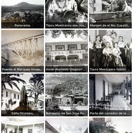
Panorama.
Tipos Mexicanos una jicarera.
Margen de el Rio Cupatitzio Uruapan Michoacan.
Puente el Marquez Uruapan Michoacan.
Hotel Alameda Uruapan Michoacan.
Tipos Mexicanos folclor de Uruapan.
Calle Ocampo.
Balneario de San Jose Purua.
Parte del corredor de la Villa de Flores.