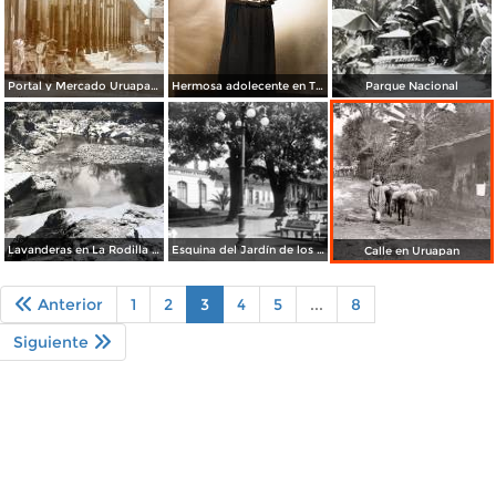
Portal y Mercado Uruapan Michoacan
Hermosa adolecente en Traje tipico de Uruapan, MichoacÃ¡n
Parque Nacional
Lavanderas en La Rodilla del Diablo
Esquina del Jardín de los Mártires
Calle en Uruapan
Anterior
1
2
3
4
5
...
8
Siguiente