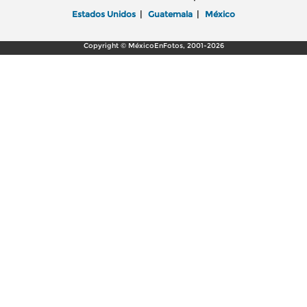
Estados Unidos
|
Guatemala
|
México
Copyright © MéxicoEnFotos, 2001-2026