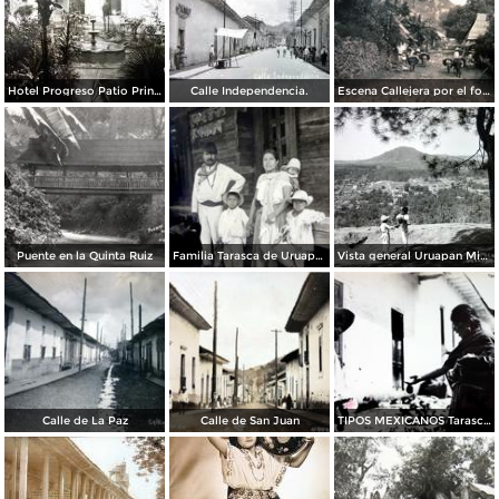
Hotel Progreso Patio Principal.
Calle Independencia.
Escena Callejera por el fotografo Hugo Brehme
Puente en la Quinta Ruiz
Familia Tarasca de Uruapan Michoacan
Vista general Uruapan Michoacan
Calle de La Paz
Calle de San Juan
TIPOS MEXICANOS Tarascos Vendedor de Verduras Uruapan Michoacan