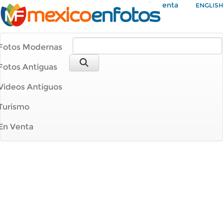
Mi Cuenta
ENGLISH
Fotos Modernas
Fotos Antiguas
Videos Antiguos
Turismo
En Venta