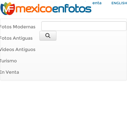
Mi Cuenta
ENGLISH
Fotos Modernas
Fotos Antiguas
Videos Antiguos
Turismo
En Venta