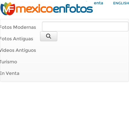
Mi Cuenta
ENGLISH
Fotos Modernas
Fotos Antiguas
Videos Antiguos
Turismo
En Venta