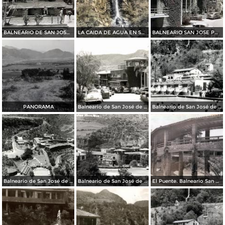
BALNEARIO DE SAN JOSE PURUA
LA CAIDA DE AGUA EN SAN JOSE PURUA
BALNEARIO SAN JOSE PORRUA
PANORAMA
Balneario de San José de Purúa
Balneario de San José de Purúa
Balneario de San José de Purúa
Balneario de San José de Purúa
El Puente. Balneario San José Purua