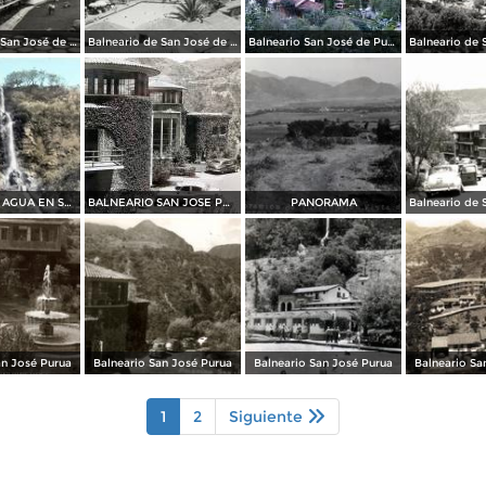
Balneario de San José de Purúa
Balneario de San José de Purúa
Balneario San José de Purúa (1958)
LA CAIDA DE AGUA EN SAN JOSE PURUA
BALNEARIO SAN JOSE PORRUA
PANORAMA
an José Purua
Balneario San José Purua
Balneario San José Purua
Balneario Sa
1
2
Siguiente