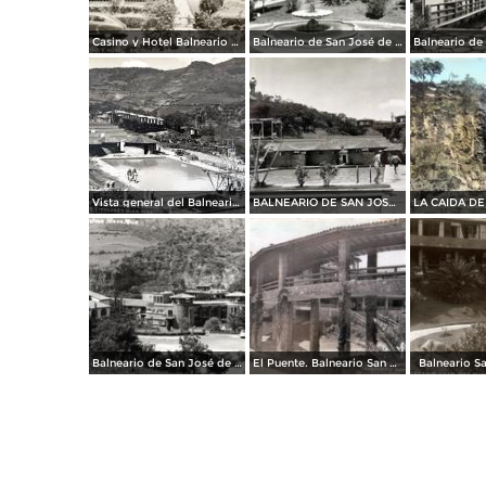
Casino y Hotel Balneario de San José de Purúa
Balneario de San José de Purúa
Vista general del Balneario de San Jose Porrua
BALNEARIO DE SAN JOSE PURUA
Balneario de San José de Purúa
El Puente. Balneario San José Purua
Balneario S