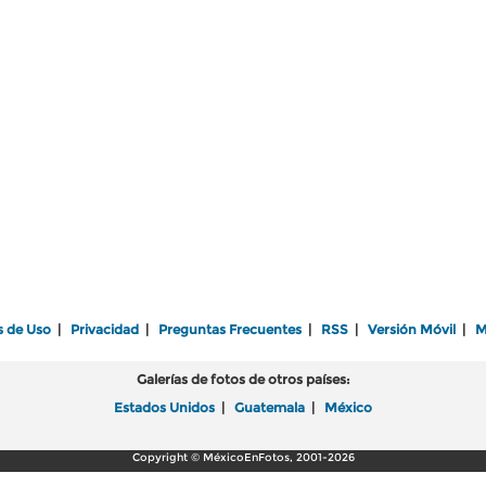
s de Uso
|
Privacidad
|
Preguntas Frecuentes
|
RSS
|
Versión Móvil
|
M
Galerías de fotos de otros países:
Estados Unidos
|
Guatemala
|
México
Copyright © MéxicoEnFotos, 2001-2026