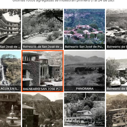
Últimas fotos agregadas se muestran primero (1 al 24 de 28):
Balneario de San José de Purúa
Balneario de San José de Purúa
Balneario San José de Purúa (1958)
LA CAIDA DE AGUA EN SAN JOSE PURUA
PANORAMA
BALNEARIO SAN JOSE PORRUA