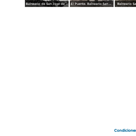
Balneario de San José de Purúa
El Puente. Balneario San José Purua
Balneario S
Condicione