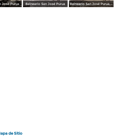
n José Purua
Balneario San José Purua
Balneario San José Purua, Nueva Sección
apa de Sitio