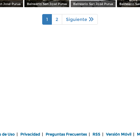
an José Purua
Balneario San José Purua
Balneario San José Purua
Balneario Sa
1
2
Siguiente
s de Uso
|
Privacidad
|
Preguntas Frecuentes
|
RSS
|
Versión Móvil
|
M