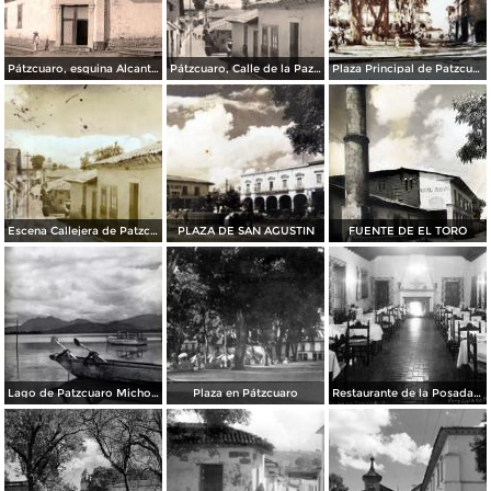
Pátzcuaro, esquina Alcantarillas y Enseñanza, 1927
Pátzcuaro, Calle de la Paz, 1952
Plaza Principal de Patzcuaro Michoacan Por el fotografo Hugo Brehme
Escena Callejera de Patzcuaro Michoacan
PLAZA DE SAN AGUSTIN
FUENTE DE EL TORO
Lago de Patzcuaro Michoacan
Plaza en Pátzcuaro
Restaurante de la Posada de Don Vasco