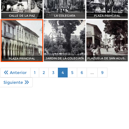
CALLE DE LA PAZ
LA COLEGIATA
PLAZA PRINCIPAL
JARDIN DE LA COLEGIATA
PLAZUELA DE SAN AGUSTIN
PLAZA PRINCIPAL
Anterior
1
2
3
4
5
6
...
9
Siguiente