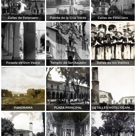
Calles de Pátzcuaro
Fuente de la Cruz Verde
Calles de Pátzcuaro
Posada de Don Vasco
Templo de San Agustín
Danza de los Viejitos
PANORAMA
PLAZA PRINCIPAL
DETALLES HOTEL OCAMPO