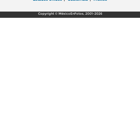
Copyright © MéxicoEnFotos, 2001-2026