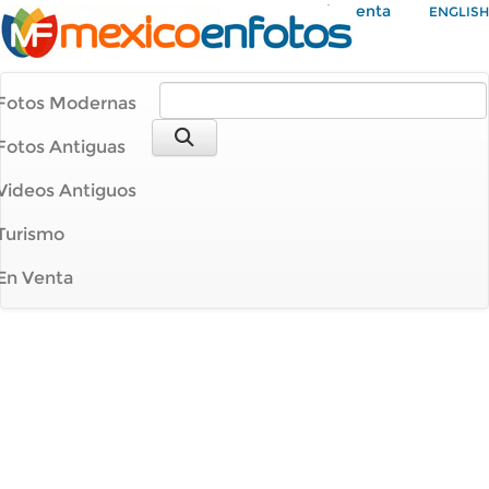
Mi Cuenta
ENGLISH
Fotos Modernas
Fotos Antiguas
Videos Antiguos
Turismo
En Venta