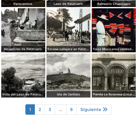
Panoramica.
Lago de Patzcuaro.
Balneario Chupícuaro
Aguadores de Patzcuaro.
Escena callejera en Pátzcuaro, Michoacán.
Tipos Mexicanos vendedor de Zarapes Pátzcuaro, Michoacán 1954.
Vista del Lago de Pátzcuaro
Isla de Janitzio
Tienda La Sorpresa (circa 1908)
1
2
3
...
9
Siguiente