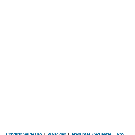
Condiciones de Uso
|
Privacidad
|
Preguntas Frecuentes
|
RSS
|