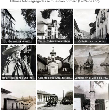
Últimas fotos agregadas se muestran primero (1 al 24 de 206):
Escena callejera.
Teatro Calzontzin y biblioteca publica.
Calle Ponce de Leon.
Tipos Mexicanos una india Huananche.
Caja de agua lugar historico.
Lanchas en el Lago de Patzcuaro.