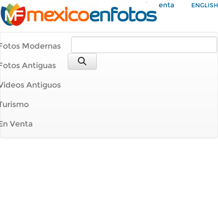
Mi Cuenta
ENGLISH
Fotos Modernas
Fotos Antiguas
Videos Antiguos
Turismo
En Venta