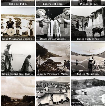
Calle del Indio.
Escena callejera.
Pila del toro.
Tipos Mexicanos Danza de Los viejitos..
Danza de Los viejitos.
Calles pueblerinas.
Típica escena en el lago de Pátzcuaro
Lago de Pátzcuaro, Michoacán por el Fotógrafo Hugo Brehme. ( Circulada el 6 de Marzo de 1931 ).
Sutiles Mariposas.