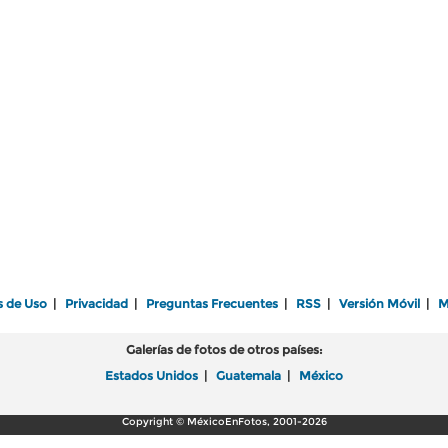
s de Uso
|
Privacidad
|
Preguntas Frecuentes
|
RSS
|
Versión Móvil
|
M
Galerías de fotos de otros países:
Estados Unidos
|
Guatemala
|
México
Copyright © MéxicoEnFotos, 2001-2026