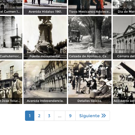
Convento de el Carmen 1961.
Avenida Hidalgo 1961.
Tipos Mexicanos Adolecente 1961.
Dia de Mer
La Cervecria Cuahutemoc en Toluca, Edo de México ( Fechada el 2 de Mayo de 1957 ).
Fuente monumental.
Calzada de Apolulco, Camino Toluca - Ciudad de México
Cámara del
Botica de San Jose Toluca, Edo de México 1909.
Avenida Independencia.
Detalles tipicos.
1
2
3
...
9
Siguiente