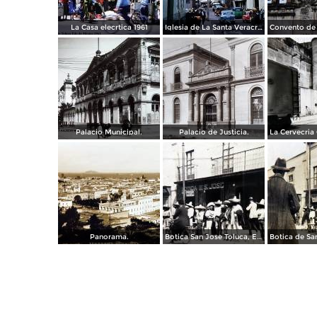
La Casa elecrtica 1961
Iglesia de La Santa Veracruz 1961
Palacio Municipal.
Palacio de Justicia.
Panorama.
Botica San Jose Toluca, Edo de México 1909.