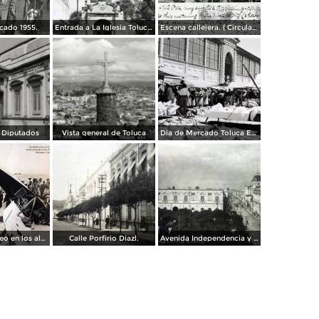
cado 1955.
Entrada a La Iglesia Toluca, Edo de México 1955.
Escena callejera. ( Circulada el 8 de Abril de 1908 ).
 Diputados
Vista general de Toluca
Dia de Mercado Toluca Estado de México.
Accidente aereo en los alrededores de Toluca acaecido el dia 28 de Marzo de 1928 Muriendo 3 Americanos.
Calle Porfirio Diazl.
Avenida Independencia y Jardin de Los martires.