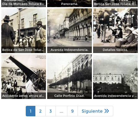
Dia de Mercado Toluca Estado de México.
Panorama.
Botica San Jose Toluca, Edo de México 1909.
Botica de San Jose Toluca, Edo de México 1909.
Avenida Independencia.
Detalles tipicos.
Accidente aereo en los alrededores de Toluca acaecido el dia 28 de Marzo de 1928 Muriendo 3 Americanos.
Calle Porfirio Diazl.
Avenida Independencia y Jardin de Los martires.
1
2
3
...
9
Siguiente