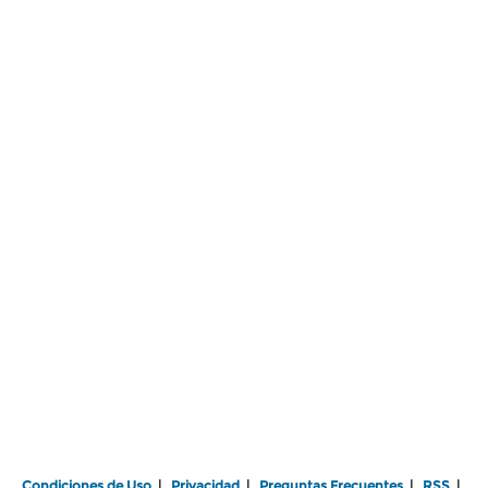
Condiciones de Uso
|
Privacidad
|
Preguntas Frecuentes
|
RSS
|