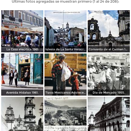
Últimas fotos agregadas se muestran primero (1 al 24 de 208):
La Casa elecrtica 1961
Iglesia de La Santa Veracruz 1961
Convento de el Carmen 1961.
Avenida Hidalgo 1961.
Tipos Mexicanos Adolecente 1961.
Dia de Mercado 1955.