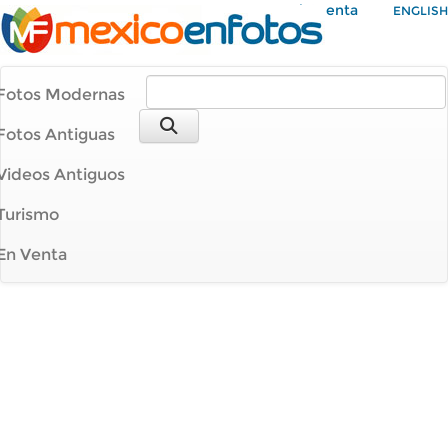
Mi Cuenta
ENGLISH
Fotos Modernas
Fotos Antiguas
Videos Antiguos
Turismo
En Venta