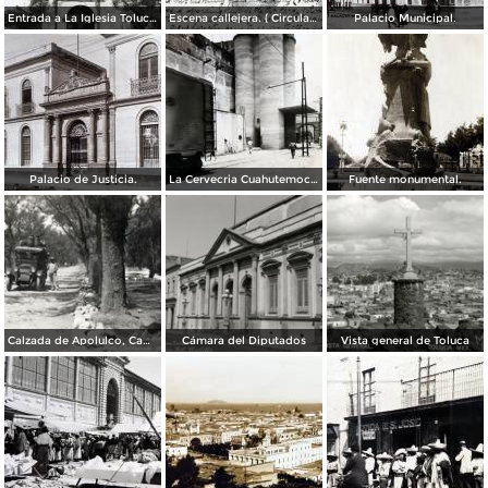
Entrada a La Iglesia Toluca, Edo de México 1955.
Escena callejera. ( Circulada el 8 de Abril de 1908 ).
Palacio Municipal.
Palacio de Justicia.
La Cervecria Cuahutemoc en Toluca, Edo de México ( Fechada el 2 de Mayo de 1957 ).
Fuente monumental.
Calzada de Apolulco, Camino Toluca - Ciudad de México
Cámara del Diputados
Vista general de Toluca