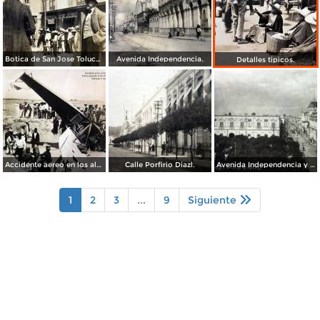
Botica de San Jose Toluca, Edo de México 1909.
Avenida Independencia.
Detalles tipicos.
Accidente aereo en los alrededores de Toluca acaecido el dia 28 de Marzo de 1928 Muriendo 3 Americanos.
Calle Porfirio Diazl.
Avenida Independencia y Jardin de Los martires.
1
2
3
...
9
Siguiente