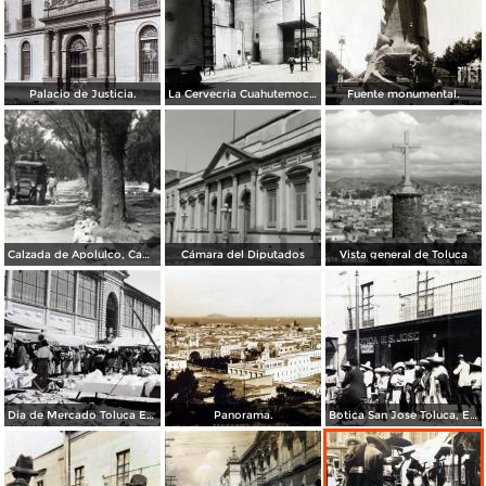
Palacio de Justicia.
La Cervecria Cuahutemoc en Toluca, Edo de México ( Fechada el 2 de Mayo de 1957 ).
Fuente monumental.
Calzada de Apolulco, Camino Toluca - Ciudad de México
Cámara del Diputados
Vista general de Toluca
Dia de Mercado Toluca Estado de México.
Panorama.
Botica San Jose Toluca, Edo de México 1909.