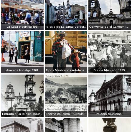
La Casa elecrtica 1961
Iglesia de La Santa Veracruz 1961
Convento de el Carmen 1961.
Avenida Hidalgo 1961.
Tipos Mexicanos Adolecente 1961.
Dia de Mercado 1955.
Entrada a La Iglesia Toluca, Edo de México 1955.
Escena callejera. ( Circulada el 8 de Abril de 1908 ).
Palacio Municipal.