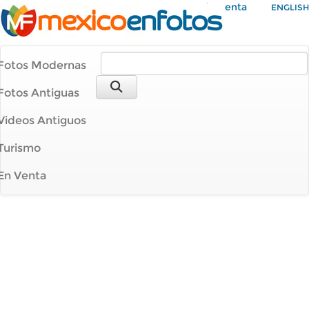
Mi Cuenta
ENGLISH
Fotos Modernas
Fotos Antiguas
Videos Antiguos
Turismo
En Venta