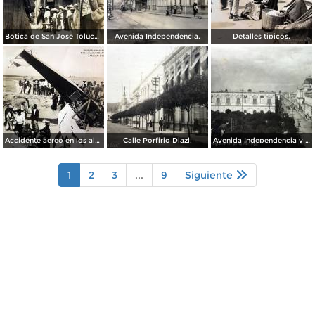
Botica de San Jose Toluca, Edo de México 1909.
Avenida Independencia.
Detalles tipicos.
Accidente aereo en los alrededores de Toluca acaecido el dia 28 de Marzo de 1928 Muriendo 3 Americanos.
Calle Porfirio Diazl.
Avenida Independencia y Jardin de Los martires.
1
2
3
...
9
Siguiente