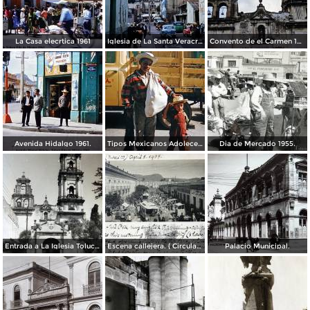
La Casa elecrtica 1961
Iglesia de La Santa Veracruz 1961
Convento de el Carmen 1961.
Avenida Hidalgo 1961.
Tipos Mexicanos Adolecente 1961.
Dia de Mercado 1955.
Entrada a La Iglesia Toluca, Edo de México 1955.
Escena callejera. ( Circulada el 8 de Abril de 1908 ).
Palacio Municipal.