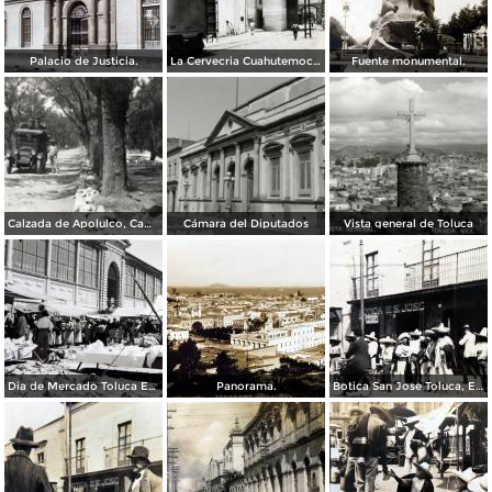
Palacio de Justicia.
La Cervecria Cuahutemoc en Toluca, Edo de México ( Fechada el 2 de Mayo de 1957 ).
Fuente monumental.
Calzada de Apolulco, Camino Toluca - Ciudad de México
Cámara del Diputados
Vista general de Toluca
Dia de Mercado Toluca Estado de México.
Panorama.
Botica San Jose Toluca, Edo de México 1909.