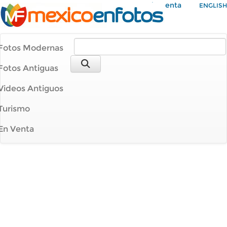
Mi Cuenta
ENGLISH
Fotos Modernas
Fotos Antiguas
Videos Antiguos
Turismo
En Venta