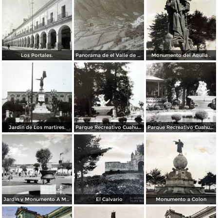
Los Portales.
Panorama de el Valle de Toluca
Monumento del Aguila .
Jardin de Los martires.
Parque Recreativo Cuahutemoc.
Parque Recreativo Cuahutemoc.
Jardin y Monumento A Morelos ( Fechada el dia 27 de Marzo de 1944 )
El Calvario
Monumento a Colon