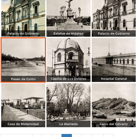
Palacio de Gobierno
Estatua de Hidalgo
Palacio de Gobierno
Capilla de Los Dolores
Hospital General
Paseo de Colón
Casa de Maternidad
La Alameda
Cerro del Calvario