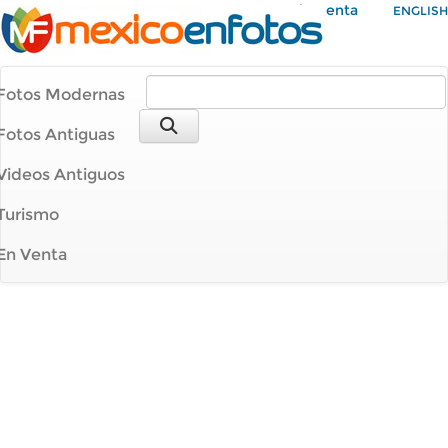
Mi Cuenta
ENGLISH
Fotos Modernas
Fotos Antiguas
Videos Antiguos
Turismo
En Venta