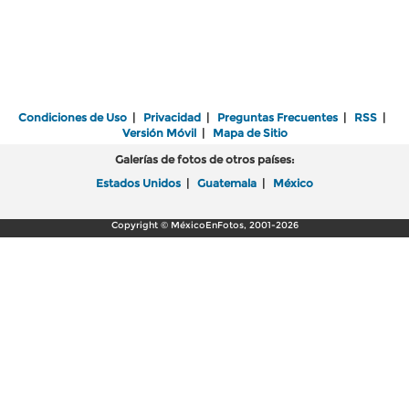
Condiciones de Uso
|
Privacidad
|
Preguntas Frecuentes
|
RSS
|
Versión Móvil
|
Mapa de Sitio
Galerías de fotos de otros países:
Estados Unidos
|
Guatemala
|
México
Copyright © MéxicoEnFotos, 2001-2026