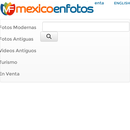
Mi Cuenta
ENGLISH
Fotos Modernas
Fotos Antiguas
Videos Antiguos
Turismo
En Venta