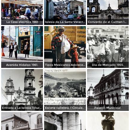
La Casa elecrtica 1961
Iglesia de La Santa Veracruz 1961
Convento de el Carmen 1961.
Avenida Hidalgo 1961.
Tipos Mexicanos Adolecente 1961.
Dia de Mercado 1955.
Entrada a La Iglesia Toluca, Edo de México 1955.
Escena callejera. ( Circulada el 8 de Abril de 1908 ).
Palacio Municipal.