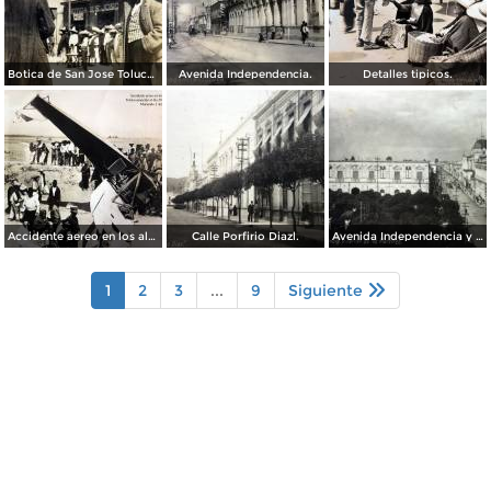
Botica de San Jose Toluca, Edo de México 1909.
Avenida Independencia.
Detalles tipicos.
Accidente aereo en los alrededores de Toluca acaecido el dia 28 de Marzo de 1928 Muriendo 3 Americanos.
Calle Porfirio Diazl.
Avenida Independencia y Jardin de Los martires.
1
2
3
...
9
Siguiente