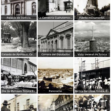
Palacio de Justicia.
La Cervecria Cuahutemoc en Toluca, Edo de México ( Fechada el 2 de Mayo de 1957 ).
Fuente monumental.
Calzada de Apolulco, Camino Toluca - Ciudad de México
Cámara del Diputados
Vista general de Toluca
Dia de Mercado Toluca Estado de México.
Panorama.
Botica San Jose Toluca, Edo de México 1909.