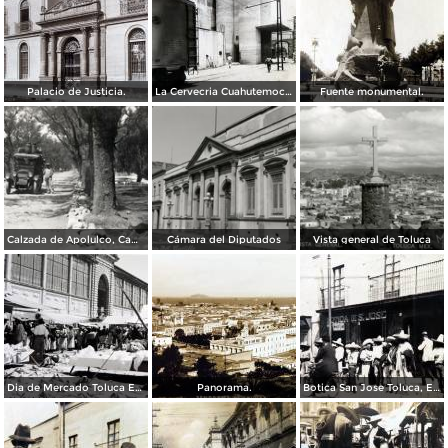
Palacio de Justicia.
La Cervecria Cuahutemoc en Toluca, Edo de México ( Fechada el 2 de Mayo de 1957 ).
Fuente monumental.
Calzada de Apolulco, Camino Toluca - Ciudad de México
Cámara del Diputados
Vista general de Toluca
Dia de Mercado Toluca Estado de México.
Panorama.
Botica San Jose Toluca, Edo de México 1909.