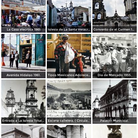
La Casa elecrtica 1961
Iglesia de La Santa Veracruz 1961
Convento de el Carmen 1961.
Avenida Hidalgo 1961.
Tipos Mexicanos Adolecente 1961.
Dia de Mercado 1955.
Entrada a La Iglesia Toluca, Edo de México 1955.
Escena callejera. ( Circulada el 8 de Abril de 1908 ).
Palacio Municipal.