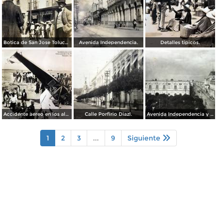
Botica de San Jose Toluca, Edo de México 1909.
Avenida Independencia.
Detalles tipicos.
Accidente aereo en los alrededores de Toluca acaecido el dia 28 de Marzo de 1928 Muriendo 3 Americanos.
Calle Porfirio Diazl.
Avenida Independencia y Jardin de Los martires.
1
2
3
...
9
Siguiente