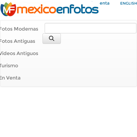
Mi Cuenta
ENGLISH
Fotos Modernas
Fotos Antiguas
Videos Antiguos
Turismo
En Venta